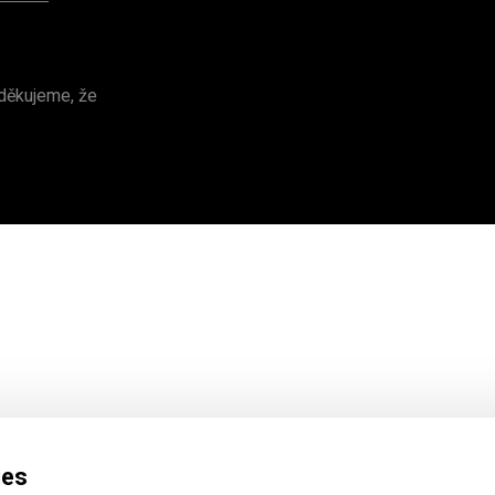
 děkujeme, že
ies