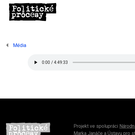
Média
Projekt ve spolupráci
Národní
Marka Janáče
a
Ústavu pro s