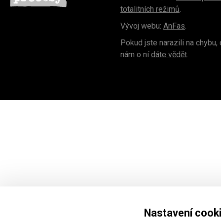
totalitních režimů
.
Vývoj webu:
AnFas
.
Pokud jste narazili na chybu,
nám o ní
dáte vědět
.
Nastavení cook