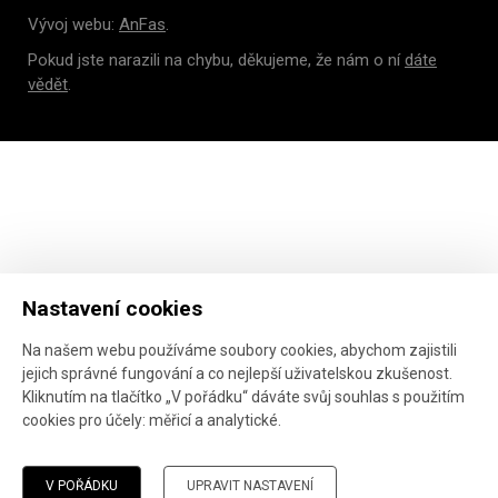
Vývoj webu:
AnFas
.
Pokud jste narazili na chybu, děkujeme, že nám o ní
dáte
vědět
.
Nastavení cookies
Na našem webu používáme soubory cookies, abychom zajistili
jejich správné fungování a co nejlepší uživatelskou zkušenost.
Kliknutím na tlačítko „V pořádku“ dáváte svůj souhlas s použitím
cookies pro účely:
měřicí a analytické
.
V POŘÁDKU
UPRAVIT NASTAVENÍ