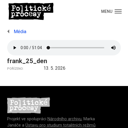
MENU
Média
frank_25_den
13. 5. 2026
POŘÍZENO:
Projekt ve spolupráci
Národního archivu
, Marka
Janáče
a
Ústavu pro studium totalitních režimů
.