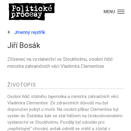
MENU
Jmenný rejstřík
Jiří Bosák
Zřízenec na vyslanectví ve Stockholmu, osobní řidič
ministra zahraničních věcí Vladimíra Clementise.
ŽIVOTOPIS
Osobní řidič státního tajemníka a ministra zahraičních věcí
Vladimíra Clementise. Ze zdravotních důvodů mu byl
doporučen pobyt u moře. Na osobní příkaz Clementise byl
vyslán do Švédska, kde se stal řidičem na československém
vyslanectví ve Stockholmu. Později byl odvolán pro
„nepřístojné“ chování, avšak odmítl se vrátit a zůstal v