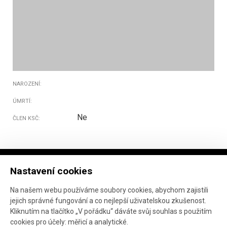
NAROZENÍ:
ÚMRTÍ:
Ne
ČLEN KSČ:
Nastavení cookies
Na našem webu používáme soubory cookies, abychom zajistili
jejich správné fungování a co nejlepší uživatelskou zkušenost.
Projekt ve spolupráci
Národního archivu
, Marka
Kliknutím na tlačítko „V pořádku“ dáváte svůj souhlas s použitím
Janáče
a
Ústavu pro studium totalitních režimů
.
cookies pro účely:
měřicí a analytické
.