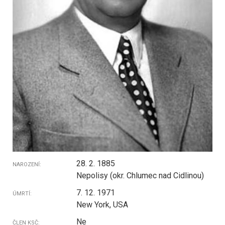
i
28. 2. 1885
NAROZENÍ:
Nepolisy (okr. Chlumec nad Cidlinou)
7. 12. 1971
ÚMRTÍ:
New York, USA
Ne
ČLEN KSČ: