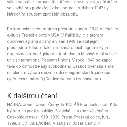
válce na nátlak komunistů zatčen a více než rok a půl držen
ve vazbě pro podezření z kolaborace. V dubnu 1947 byl
Národním soudem zproštěn obžaloby.
Po komunistickém státním převratu v únoru 1948 odešel do
exilu ve Francii a poté v USA. V Paříži byl iniciátorem
obnovení agrární strany a v září 1948 se stal jejím
předsedou. Působil také v mezinárodních agrárnických
organizacích, např. jako místopředseda Mezinárodní selské
unie (International Peasant Union). V roce 1949 se zapojil
také do činnosti Rady svobodného Československa a stal
se členem výboru mezinárodní emigrantské Organizace
ujařmených národů (Captive Nations Organisation).
K dalšímu čtení
HARNA, Josef: Josef Černý. In: KOLÁŘ František a kol.: Kdo
byl kdo za první republiky. Politická elita meziválečného
Československa 1918−1938. Praha: Pražská edice, k. s.,
1998, s. 37−38. LACINA, Vlastislav: Josef Černý. In: