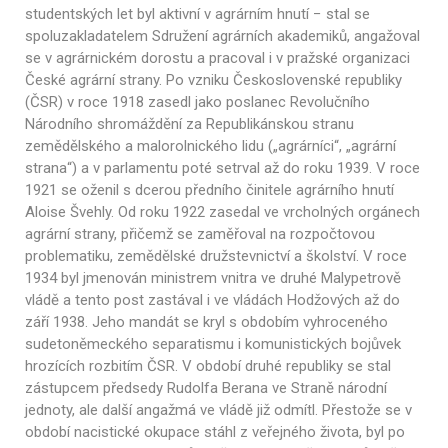
studentských let byl aktivní v agrárním hnutí − stal se
spoluzakladatelem Sdružení agrárních akademiků, angažoval
se v agrárnickém dorostu a pracoval i v pražské organizaci
České agrární strany. Po vzniku Československé republiky
(ČSR) v roce 1918 zasedl jako poslanec Revolučního
Národního shromáždění za Republikánskou stranu
zemědělského a malorolnického lidu („agrárníci“, „agrární
strana“) a v parlamentu poté setrval až do roku 1939. V roce
1921 se oženil s dcerou předního činitele agrárního hnutí
Aloise Švehly. Od roku 1922 zasedal ve vrcholných orgánech
agrární strany, přičemž se zaměřoval na rozpočtovou
problematiku, zemědělské družstevnictví a školství. V roce
1934 byl jmenován ministrem vnitra ve druhé Malypetrově
vládě a tento post zastával i ve vládách Hodžových až do
září 1938. Jeho mandát se kryl s obdobím vyhroceného
sudetoněmeckého separatismu i komunistických bojůvek
hrozících rozbitím ČSR. V období druhé republiky se stal
zástupcem předsedy Rudolfa Berana ve Straně národní
jednoty, ale další angažmá ve vládě již odmítl. Přestože se v
období nacistické okupace stáhl z veřejného života, byl po