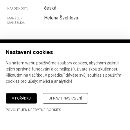
česká
NÁRODNOST:
Helena Švehlová
MANŽEL /
MANŽELKA:
Nastavení cookies
Na našem webu používáme soubory cookies, abychom zajistili
jejich správné fungování a co nejlepší uživatelskou zkušenost.
Projekt ve spolupráci
Národního archivu
, Marka
Kliknutím na tlačítko „V pořádku“ dáváte svůj souhlas s použitím
Janáče
a
Ústavu pro studium totalitních režimů
.
cookies pro účely:
měřicí a analytické
.
Vývoj webu:
AnFas
.
Pokud jste narazili na chybu, děkujeme, že nám o ní
dáte
V POŘÁDKU
UPRAVIT NASTAVENÍ
vědět
.
POVOLIT JEN NEZBYTNÉ COOKIES