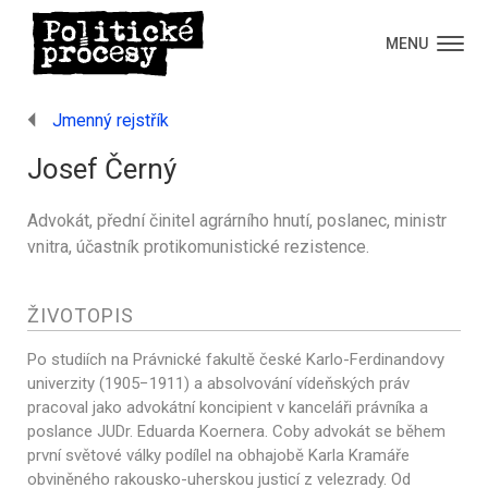
MENU
Jmenný rejstřík
Josef Černý
Advokát, přední činitel agrárního hnutí, poslanec, ministr
vnitra, účastník protikomunistické rezistence.
ŽIVOTOPIS
Po studiích na Právnické fakultě české Karlo-Ferdinandovy
univerzity (1905−1911) a absolvování vídeňských práv
pracoval jako advokátní koncipient v kanceláři právníka a
poslance JUDr. Eduarda Koernera. Coby advokát se během
první světové války podílel na obhajobě Karla Kramáře
obviněného rakousko-uherskou justicí z velezrady. Od