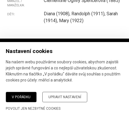
Clementine Ogilvy Spencerová (1885)
MANŽEL /
MANŽELKA:
Diana (1908), Randolph (1911), Sarah
DĚTI:
(1914), Mary (1922)
Nastavení cookies
Na našem webu používáme soubory cookies, abychom zajistili
jejich správné fungování a co nejlepší uživatelskou zkušenost.
Projekt ve spolupráci
Národního archivu
, Marka
Kliknutím na tlačítko „V pořádku“ dáváte svůj souhlas s použitím
Janáče
a
Ústavu pro studium totalitních režimů
.
cookies pro účely:
měřicí a analytické
.
Vývoj webu:
AnFas
.
Pokud jste narazili na chybu, děkujeme, že nám o ní
dáte
V POŘÁDKU
UPRAVIT NASTAVENÍ
vědět
.
POVOLIT JEN NEZBYTNÉ COOKIES