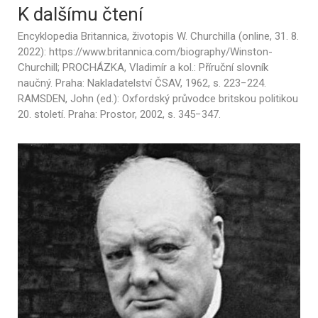
K dalšímu čtení
Encyklopedia Britannica, životopis W. Churchilla (online, 31. 8.
2022): https://www.britannica.com/biography/Winston-
Churchill; PROCHÁZKA, Vladimír a kol.: Příruční slovník
naučný. Praha: Nakladatelství ČSAV, 1962, s. 223−224.
RAMSDEN, John (ed.): Oxfordský průvodce britskou politikou
20. století. Praha: Prostor, 2002, s. 345−347.