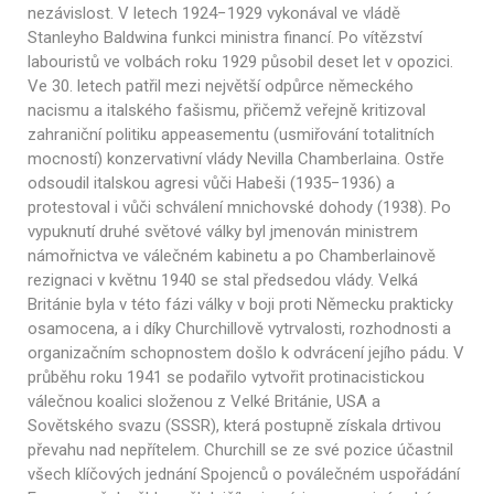
nezávislost. V letech 1924−1929 vykonával ve vládě
Stanleyho Baldwina funkci ministra financí. Po vítězství
labouristů ve volbách roku 1929 působil deset let v opozici.
Ve 30. letech patřil mezi největší odpůrce německého
nacismu a italského fašismu, přičemž veřejně kritizoval
zahraniční politiku appeasementu (usmiřování totalitních
mocností) konzervativní vlády Nevilla Chamberlaina. Ostře
odsoudil italskou agresi vůči Habeši (1935−1936) a
protestoval i vůči schválení mnichovské dohody (1938). Po
vypuknutí druhé světové války byl jmenován ministrem
námořnictva ve válečném kabinetu a po Chamberlainově
rezignaci v květnu 1940 se stal předsedou vlády. Velká
Británie byla v této fázi války v boji proti Německu prakticky
osamocena, a i díky Churchillově vytrvalosti, rozhodnosti a
organizačním schopnostem došlo k odvrácení jejího pádu. V
průběhu roku 1941 se podařilo vytvořit protinacistickou
válečnou koalici složenou z Velké Británie, USA a
Sovětského svazu (SSSR), která postupně získala drtivou
převahu nad nepřítelem. Churchill se ze své pozice účastnil
všech klíčových jednání Spojenců o poválečném uspořádání