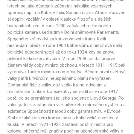
letech se jako důstojník zúčastnil několika vojenských
operací, např. na Kubě, v Indii, Súdánu či jižní Africe. Zároveň
si doplnil vzdělání v oblasti klasické filozofie a dalších
humanitních věd. V roce 1900 začala jeho dlouholetá
politická kariéra usednutím v Dolní sněmovně Parlamentu
Spojeného království za konzervativní stranu. Kvůli
neshodám přešel v roce 1904 k liberálům, s nimiž své další
politické působení spojil až do roku 1924, kdy se znovu
přiklonil ke konzervativcům. V roce 1908 se stal poprvé
členem vlády coby ministr obchodu, v letech 1911−1915 pak
vykonával funkci ministra námořnictva. Během první světové
války patřil k tvůrcům neúspěšného plánu na vyřazení
Osmanské říše z války, což vedlo k jeho odvolání z
ministerské funkce. Do exekutivy se vrátil až v roce 1917
poté, co se premiérem stal jeho spojenec Lloyd George. Po
válce patřil k zastáncům versailleského mírového systému a
existence Společnosti národů coby garanta míru v Evropě.
Stal se také kritikem komunismu a bolševické revoluce v
Rusku. V letech 1921−1922 zastával post ministra pro
kolonie, přičemž měl značný podíl na ukončení irské války o