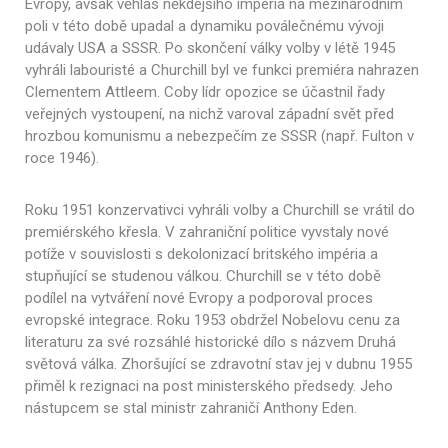
Evropy, avšak věhlas někdejšího impéria na mezinárodním
poli v této době upadal a dynamiku poválečnému vývoji
udávaly USA a SSSR. Po skončení války volby v létě 1945
vyhráli labouristé a Churchill byl ve funkci premiéra nahrazen
Clementem Attleem. Coby lídr opozice se účastnil řady
veřejných vystoupení, na nichž varoval západní svět před
hrozbou komunismu a nebezpečím ze SSSR (např. Fulton v
roce 1946).
Roku 1951 konzervativci vyhráli volby a Churchill se vrátil do
premiérského křesla. V zahraniční politice vyvstaly nové
potíže v souvislosti s dekolonizací britského impéria a
stupňující se studenou válkou. Churchill se v této době
podílel na vytváření nové Evropy a podporoval proces
evropské integrace. Roku 1953 obdržel Nobelovu cenu za
literaturu za své rozsáhlé historické dílo s názvem Druhá
světová válka. Zhoršující se zdravotní stav jej v dubnu 1955
přiměl k rezignaci na post ministerského předsedy. Jeho
nástupcem se stal ministr zahraničí Anthony Eden.