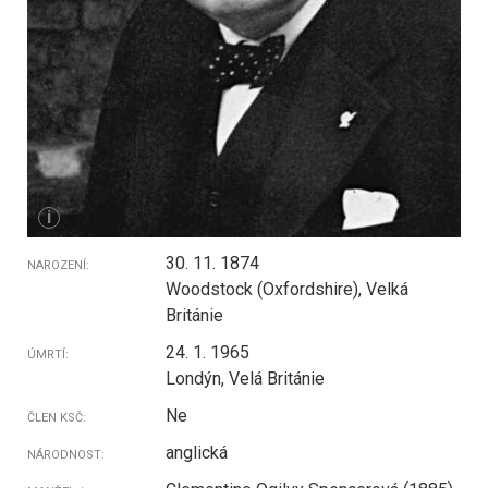
i
30. 11. 1874
NAROZENÍ:
Woodstock (Oxfordshire), Velká
Británie
24. 1. 1965
ÚMRTÍ:
Londýn, Velá Británie
Ne
ČLEN KSČ:
anglická
NÁRODNOST: