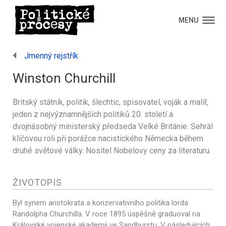
MENU
Jmenný rejstřík
Winston Churchill
Britský státník, politik, šlechtic, spisovatel, voják a malíř,
jeden z nejvýznamnějších politiků 20. století a
dvojnásobný ministerský předseda Velké Británie. Sehrál
klíčovou roli při porážce nacistického Německa během
druhé světové války. Nositel Nobelovy ceny za literaturu.
ŽIVOTOPIS
Byl synem aristokrata a konzervativního politika lorda
Randolpha Churchilla. V roce 1895 úspěšně graduoval na
Královské vojenské akademii ve Sandhurstu. V následujících