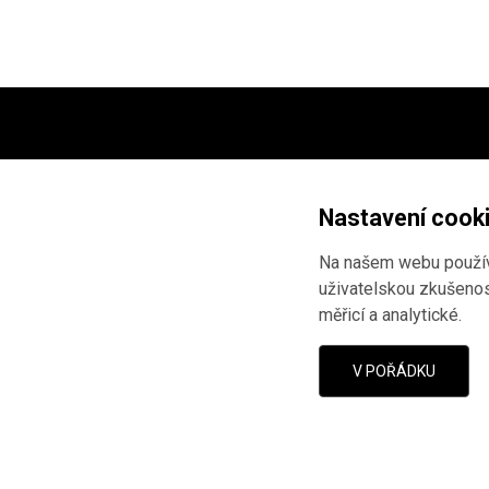
Projekt ve spolupráci
Národní
Marka Janáče
a
Ústavu pro s
Nastavení cook
totalitních režimů
.
Na našem webu používá
Vývoj webu:
AnFas
.
uživatelskou zkušenost
Pokud jste narazili na chybu,
měřicí a analytické
.
nám o ní
dáte vědět
.
V POŘÁDKU