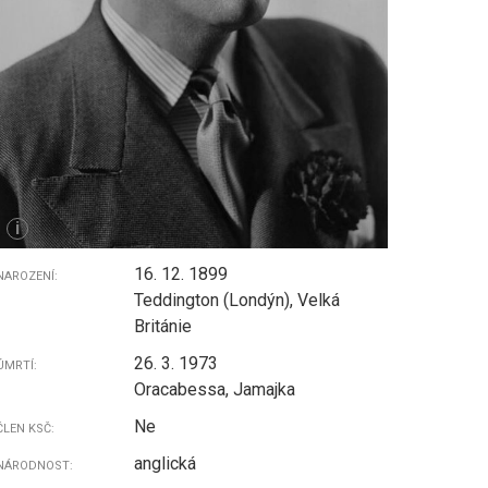
i
16. 12. 1899
NAROZENÍ:
Teddington (Londýn), Velká
Británie
26. 3. 1973
ÚMRTÍ:
Oracabessa, Jamajka
Ne
ČLEN KSČ:
anglická
NÁRODNOST: