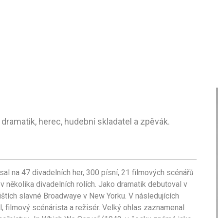
, dramatik, herec, hudební skladatel a zpěvák.
l na 47 divadelních her, 300 písní, 21 filmových scénářů
 v několika divadelních rolích. Jako dramatik debutoval v
vištích slavné Broadwaye v New Yorku. V následujících
el, filmový scénárista a režisér. Velký ohlas zaznamenal