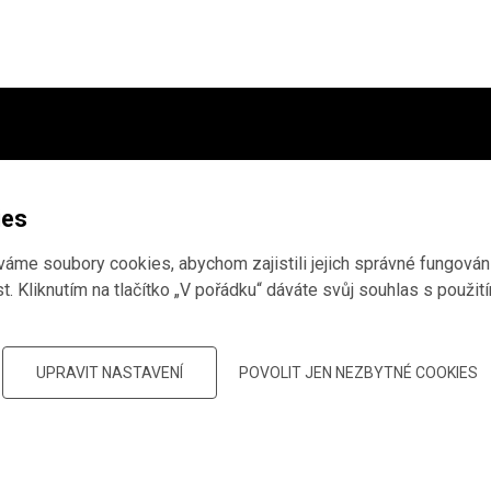
ho archivu
,
tudium
ies
me soubory cookies, abychom zajistili jejich správné fungování
. Kliknutím na tlačítko „V pořádku“ dáváte svůj souhlas s použit
 děkujeme, že
UPRAVIT NASTAVENÍ
POVOLIT JEN NEZBYTNÉ COOKIES