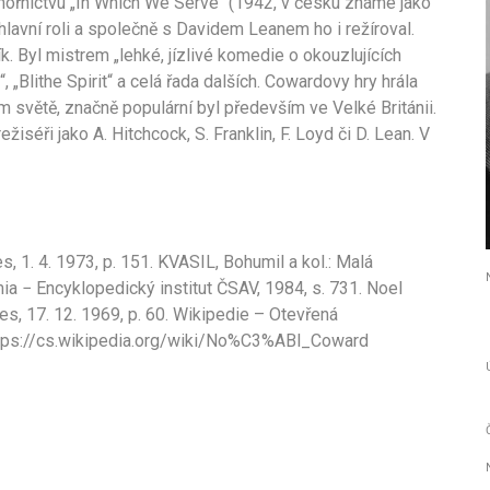
ámořnictvu „In Which We Serve“ (1942, v česku známé jako
hlavní roli a společně s Davidem Leanem ho i režíroval.
k. Byl mistrem „lehké, jízlivé komedie o okouzlujících
, „Blithe Spirit“ a celá řada dalších. Cowardovy hry hrála
světě, značně populární byl především ve Velké Británii.
žiséři jako A. Hitchcock, S. Franklin, F. Loyd či D. Lean. V
 1. 4. 1973, p. 151. KVASIL, Bohumil a kol.: Malá
 − Encyklopedický institut ČSAV, 1984, s. 731. Noel
es, 17. 12. 1969, p. 60. Wikipedie – Otevřená
 https://cs.wikipedia.org/wiki/No%C3%ABl_Coward