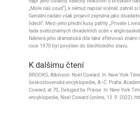
např. jeho oslavný válečný velkofilm o britském n
„Moře náš osud“), k němuž napsal scénář, zahrál si 
Geniální nadání však projevil zejména jako divadelní
lidech“. Mezi jeho přední kusy patřily „Private Lives“
řada světoznámých divadelních scén v anglosaském 
Některá jeho dramatická díla také zfilmovali známí re
roce 1970 byl povýšen do šlechtického stavu.
K dalšímu čtení
BROOKS, Atkinson: Noël Coward. In: New York Times,
československá encyklopedie, A−Č. Praha: Academia
Coward, at 70, Deluged by Praise. In: New York Tim
encyklopedie, Noel Coward (online, 13. 9. 2022):