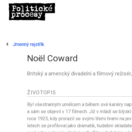
Jmenný rejstřík
Noël Coward
Britský a americký divadelní a filmový režisér
ŽIVOTOPIS
Byl všestranným umělcem a během své kariéry napsa
a sám se objevil v 17 filmech. Již v mládí se blýskl
roce 1925, kdy prorazil se svými třemi hrami na je
letech se profiloval jako dramatik, hudební skladat