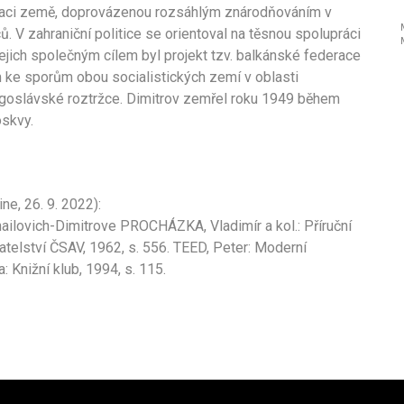
zaci země, doprovázenou rozsáhlým znárodňováním v
. V zahraniční politice se orientoval na těsnou spolupráci
ch společným cílem byl projekt tzv. balkánské federace
m ke sporům obou socialistických zemí v oblasti
ugoslávské roztržce. Dimitrov zemřel roku 1949 během
oskvy.
ne, 26. 9. 2022):
ilovich-Dimitrove PROCHÁZKA, Vladimír a kol.: Příruční
adatelství ČSAV, 1962, s. 556. TEED, Peter: Moderní
: Knižní klub, 1994, s. 115.