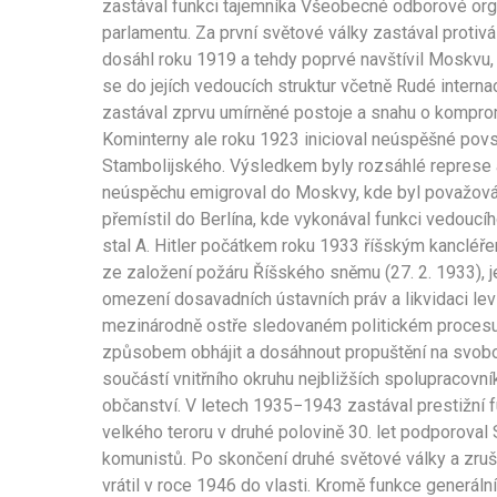
zastával funkci tajemníka Všeobecné odborové or
parlamentu. Za první světové války zastával protiv
dosáhl roku 1919 a tehdy poprvé navštívil Moskvu, 
se do jejích vedoucích struktur včetně Rudé interna
zastával zprvu umírněné postoje a snahu o kompromi
Kominterny ale roku 1923 inicioval neúspěšné povs
Stambolijského. Výsledkem byly rozsáhlé represe a
neúspěchu emigroval do Moskvy, kde byl považová
přemístil do Berlína, kde vykonával funkci vedoucí
stal A. Hitler počátkem roku 1933 říšským kancléř
ze založení požáru Říšského sněmu (27. 2. 1933), j
omezení dosavadních ústavních práv a likvidaci lev
mezinárodně ostře sledovaném politickém procesu 
způsobem obhájit a dosáhnout propuštění na svobo
součástí vnitřního okruhu nejbližších spolupracovník
občanství. V letech 1935−1943 zastával prestižní f
velkého teroru v druhé polovině 30. let podporoval
komunistů. Po skončení druhé světové války a zruš
vrátil v roce 1946 do vlasti. Kromě funkce generáln