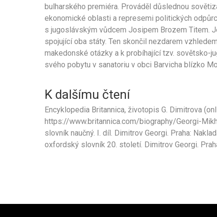
bulharského premiéra. Prováděl důslednou sověti
ekonomické oblasti a represemi politických odpůrců
s jugoslávským vůdcem Josipem Brozem Titem. Jeji
spojující oba státy. Ten skončil nezdarem vzhlede
makedonské otázky a k probíhající tzv. sovětsko-j
svého pobytu v sanatoriu v obci Barvicha blízko M
K dalšímu čtení
Encyklopedia Britannica, životopis G. Dimitrova (onli
https://www.britannica.com/biography/Georgi-Mikha
slovník naučný. I. díl. Dimitrov Georgi. Praha: Nakl
oxfordský slovník 20. století. Dimitrov Georgi. Praha