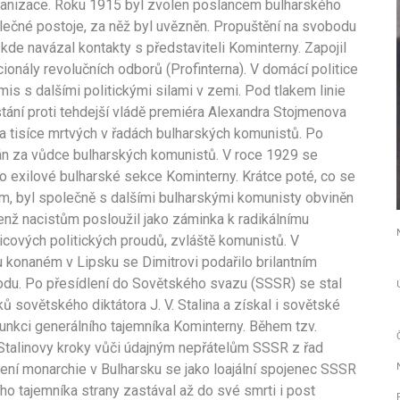
ganizace. Roku 1915 byl zvolen poslancem bulharského
álečné postoje, za něž byl uvězněn. Propuštění na svobodu
kde navázal kontakty s představiteli Kominterny. Zapojil
cionály revolučních odborů (Profinterna). V domácí politice
s s dalšími politickými silami v zemi. Pod tlakem linie
tání proti tehdejší vládě premiéra Alexandra Stojmenova
 tisíce mrtvých v řadách bulharských komunistů. Po
n za vůdce bulharských komunistů. V roce 1929 se
ho exilové bulharské sekce Kominterny. Krátce poté, co se
em, byl společně s dalšími bulharskými komunisty obviněn
enž nacistům posloužil jako záminka k radikálnímu
icových politických proudů, zvláště komunistů. V
konaném v Lipsku se Dimitrovi podařilo brilantním
du. Po přesídlení do Sovětského svazu (SSSR) se stal
ů sovětského diktátora J. V. Stalina a získal i sovětské
unkci generálního tajemníka Kominterny. Během tzv.
 Stalinovy kroky vůči údajným nepřátelům SSSR z řad
ení monarchie v Bulharsku se jako loajální spojenec SSSR
ího tajemníka strany zastával až do své smrti i post