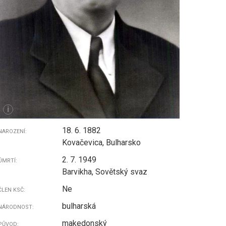
i
18. 6. 1882
NAROZENÍ:
Kovačevica, Bulharsko
2. 7. 1949
ÚMRTÍ:
Barvikha, Sovětský svaz
Ne
ČLEN KSČ:
bulharská
NÁRODNOST:
makedonský
PŮVOD: