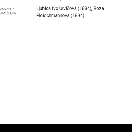
Ljubica Ivoševičová (1884), Roza
MANŽEL /
MANŽELKA:
Fleischmannová (1894)