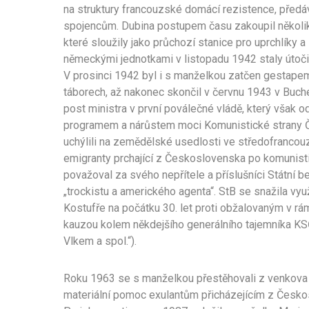
na struktury francouzské domácí rezistence, před
spojencům. Dubina postupem času zakoupil několik 
které sloužily jako průchozí stanice pro uprchlíky
německými jednotkami v listopadu 1942 staly útoč
V prosinci 1942 byl i s manželkou zatčen gestapem
táborech, až nakonec skončil v červnu 1943 v Buc
post ministra v první poválečné vládě, který však
programem a nárůstem moci Komunistické strany Č
uchýlili na zemědělské usedlosti ve středofrancou
emigranty prchající z Československa po komunisti
považoval za svého nepřítele a příslušníci Státní 
„trockistu a amerického agenta“. StB se snažila vy
Kostufře na počátku 30. let proti obžalovaným v rá
kauzou kolem někdejšího generálního tajemníka KSČ
Vlkem a spol.“).
Roku 1963 se s manželkou přestěhovali z venkova 
materiální pomoc exulantům přicházejícím z Českos