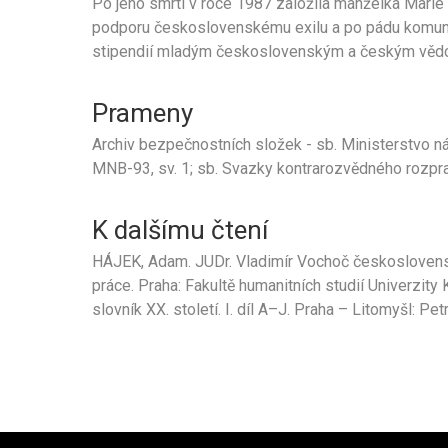
Po jeho smrti v roce 1987 založila manželka Marie 
podporu československému exilu a po pádu komuni
stipendií mladým československým a českým věd
Prameny
Archiv bezpečnostních složek - sb. Ministerstvo nár
MNB-93, sv. 1; sb. Svazky kontrarozvědného rozpra
K dalšímu čtení
HÁJEK, Adam. JUDr. Vladimír Vochoč českoslovens
práce. Praha: Fakultě humanitních studií Univerzity
slovník XX. století. I. díl A–J. Praha – Litomyšl: 