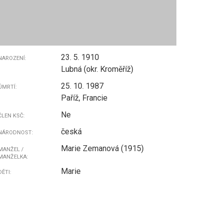
23. 5. 1910
NAROZENÍ:
Lubná (okr. Kroměříž)
25. 10. 1987
ÚMRTÍ:
Paříž, Francie
Ne
ČLEN KSČ:
česká
NÁRODNOST:
Marie Zemanová (1915)
MANŽEL /
MANŽELKA:
Marie
DĚTI: