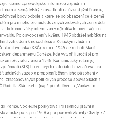
ávající cenné zpravodajské informace západním
farem a zemědělských usedlostí na území jižní Francie,
 a záchytné body odboje a které se po obsazení celé země
ištěm pro mnoho pronásledovaných židovských žen a dětí.
 a do konce války internován v několika koncentračních
henwaldu. Po osvobození v květnu 1945 obdržel nabídku na
 odmítl vzhledem k nesouhlasu s Košickým vládním
eskoslovenska (KSČ). V roce 1946 se s chotí Marií
zském departmentu Corréze, kde vytvořili útočiště pro
ckém převratu v únoru 1948. Komunistický režim jej
bezpečnosti (StB) ho ve svých materiálech označovali za
užít údajných vazeb a propojení během jeho působení v
mci zinscenovaných politických procesů souvisejících s
 Rudolfa Slánského (např. při přelíčení s „Václavem
do Paříže. Společně poskytovali rozsáhlou právní a
lovenska po srpnu 1968 a podporovali aktivity Charty 77.