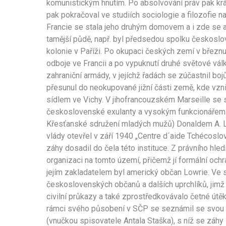
komunistickým hnutím. Po absolvování práv pak krá
pak pokračoval ve studiích sociologie a filozofie 
Francie se stala jeho druhým domovem a i zde se 
tamější půdě, např. byl předsedou spolku českoslo
kolonie v Paříži. Po okupaci českých zemí v březn
odboje ve Francii a po vypuknutí druhé světové vál
zahraniční armády, v jejíchž řadách se zúčastnil boj
přesunul do neokupované jižní části země, kde vzn
sídlem ve Vichy. V jihofrancouzském Marseille se
československé exulanty a vysokým funkcionářem 
Křesťanské sdružení mladých mužů) Donaldem A. L
vlády otevřel v září 1940 „Centre d´aide Tchécos
záhy dosadil do čela této instituce. Z právního hl
organizaci na tomto území, přičemž jí formální ochra
jejím zakladatelem byl americký občan Lowrie. Ve 
československých občanů a dalších uprchlíků, jimž
civilní průkazy a také zprostředkovávalo četné útěky
rámci svého působení v SČP se seznámil se svou 
(vnučkou spisovatele Antala Staška), s níž se záhy