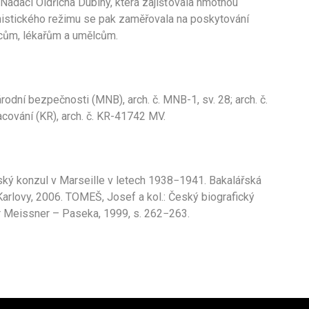
Nadaci Oldřicha Dubiny, která zajišťovala hmotnou
stického režimu se pak zaměřovala na poskytování
cům, lékařům a umělcům.
odní bezpečnosti (MNB), arch. č. MNB-1, sv. 28; arch. č.
cování (KR), arch. č. KR-41742 MV.
ký konzul v Marseille v letech 1938−1941. Bakalářská
 Karlovy, 2006. TOMEŠ, Josef a kol.: Český biografický
Petr Meissner – Paseka, 1999, s. 262−263.