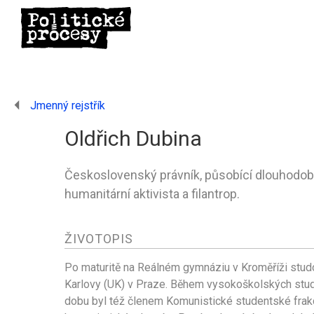
Jmenný rejstřík
Oldřich Dubina
Československý právník, působící dlouhodobě 
humanitární aktivista a filantrop.
ŽIVOTOPIS
Po maturitě na Reálném gymnáziu v Kroměříži studo
Karlovy (UK) v Praze. Během vysokoškolských studi
dobu byl též členem Komunistické studentské frakce