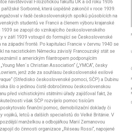
tce navštěvoval Filozofickou fakultu UK a od roku 1936
na pařížské Sorbonně, která úspěšně zakončil v roce 1939.
angažoval v řadě československých spolků působících na
venských studentů ve Francii a členem výboru krajanské
u 1939 se zapojil do vznikajícího československého
ky v září 1939 vstoupil do formující se Československé
ů na západní frontě. Po kapitulaci Francie v červnu 1940 se
ikl na nacistickém Německu závislý Francouzský stát se
 seznámil s americkým filantropem podporujícím
„Young Men´s Christian Association“ („YMCA“, česky
owriem, jenž zde za souhlasu československé exilové
lovaque“ (Středisko československé pomoci, SČP) a Dubinu
ediska šlo o jedinou čistě dobročinnou československou
nu před vichistickými státními úřady zajišťoval fakt, že
skutečnosti však SČP rozvíjelo pomoc tisícům
 poskytovalo finanční pomoc, demobilizační doklady či
 vojáků, letců a dalších specialistů do Velké Británie. V
pozdější manželkou a odbojářkou Marií Zemanovou
 zapojil do činnosti organizace „Réseau Rossi“, napojené