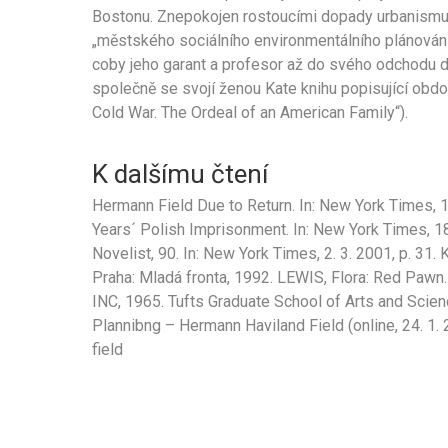
Bostonu. Znepokojen rostoucími dopady urbanismu na
„městského sociálního environmentálního plánování 
coby jeho garant a profesor až do svého odchodu 
společně se svojí ženou Kate knihu popisující období
Cold War. The Ordeal of an American Family“).
K dalšímu čtení
Hermann Field Due to Return. In: New York Times, 16
Years´ Polish Imprisonment. In: New York Times, 18
Novelist, 90. In: New York Times, 2. 3. 2001, p. 31
Praha: Mladá fronta, 1992. LEWIS, Flora: Red Pawn
INC, 1965. Tufts Graduate School of Arts and Scie
Plannibng – Hermann Haviland Field (online, 24. 1.
field