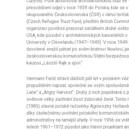
Curychu. Poté absolvoval architektonickou stáž ve 
přesvědčení odjel v roce 1939 do Polska, kde se v
okupovaného Československa (ČSR) v rámci britsk
(Czech Refugee Trust Fund, předtím British Commi
organizaci posléze pracoval začátkem druhé světov
USA, kde působil v architektonických kancelářích
University v Clevelandu (1947–1949). V roce 1949 
dovolené snažil pátrat po svém bratrovi Noelovi, je
československou komunistickou Státní bezpečností
kauzou „László Rajk a spol.“
Hermann Field strávil dalších pět let v polském věz
propuštěním napsal, společně se svým spoluvězn
Lane“ a „Angry Harvest“. Druhý z nich pojednává o
světové války zachrání život židovské ženě. Tento r
(1985) slavné polské režisérky Agnieszky Holland
díky částečnému uvolnění polského komunistického
administrativy na tamější úřady. V roce 1956 se vráti
letech 1961–1972 působil jako hlavní projektant a