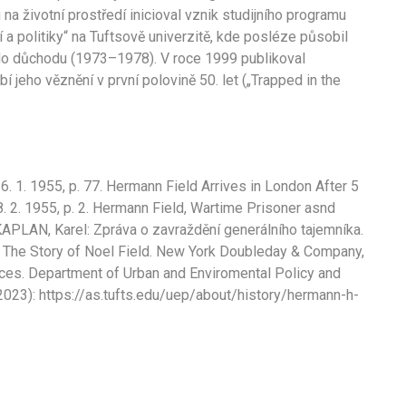
 životní prostředí inicioval vznik studijního programu
a politiky“ na Tuftsově univerzitě, kde posléze působil
do důchodu (1973–1978). V roce 1999 publikoval
 jeho věznění v první polovině 50. let („Trapped in the
. 1. 1955, p. 77. Hermann Field Arrives in London After 5
. 2. 1955, p. 2. Hermann Field, Wartime Prisoner asnd
. KAPLAN, Karel: Zpráva o zavraždění generálního tajemníka.
. The Story of Noel Field. New York Doubleday & Company,
nces. Department of Urban and Enviromental Policy and
 2023): https://as.tufts.edu/uep/about/history/hermann-h-