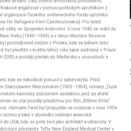
Velké Británii. Díky svému levicovému politickému
 Krakově angažoval v pomoci politickým uprchlíkům z
é organizace Českého svěřeneckého fondu uprchlíků
tee for Refugees from Czechoslovakia). Pro tutéž
é války ve Spojeném království. V roce 1940 se vrátil do
 v New Yorku (1940–1945) a v rámci Western Reserve
byl protizákonně zatčen v Polsku, kde se během letní
nž byl předtím v květnu téhož roku tajně zadržený v Praze
 (StB) a později předán do Maďarska v souvislosti s
ení, kde se několikrát pokusil o sebevraždu. Před
ěm Stanislawem Mierzenskim (1903–1964), romány „Duck
 polském katolicky založeném sedlákovi, jenž za druhé
omán se stal později předlohou pro film „Bittere Ernte“
ové. Hermann Field byl propuštěn na svobodu v roce 1954
 režimu a také v důsledku naléhání americké
l do USA, kde se poté živil jako architekt a urbanista. V
mbiciózní přestavby Tufts New England Medical Center v