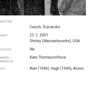
i
NAROZENÍ:
Curych, Švýcarsko
23. 2. 2001
ÚMRTÍ:
Shirley (Massachusetts), USA
Ne
ČLEN KSČ:
Kate Thorneycroftová
MANŽEL /
MANŽELKA:
Alan (1946), Hugh (1949), Alison
DĚTI: