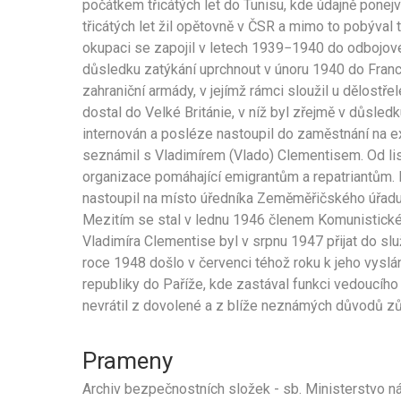
počátkem třicátých let do Tunisu, kde údajně ponej
třicátých let žil opětovně v ČSR a mimo to pobýval ta
okupaci se zapojil v letech 1939−1940 do odbojové 
důsledku zatýkání uprchnout v únoru 1940 do Fran
zahraniční armády, v jejímž rámci sloužil u dělostř
dostal do Velké Británie, v níž byl zřejmě v důsle
internován a posléze nastoupil do zaměstnání na e
seznámil s Vladimírem (Vlado) Clementisem. Od li
organizace pomáhající emigrantům a repatriantům
nastoupil na místo úředníka Zeměměřičského úřadu
Mezitím se stal v lednu 1946 členem Komunistické
Vladimíra Clementise byl v srpnu 1947 přijat do s
roce 1948 došlo v červenci téhož roku k jeho vysl
republiky do Paříže, kde zastával funkci vedoucího
nevrátil z dovolené a z blíže neznámých důvodů zůs
Prameny
Archiv bezpečnostních složek - sb. Ministerstvo nár