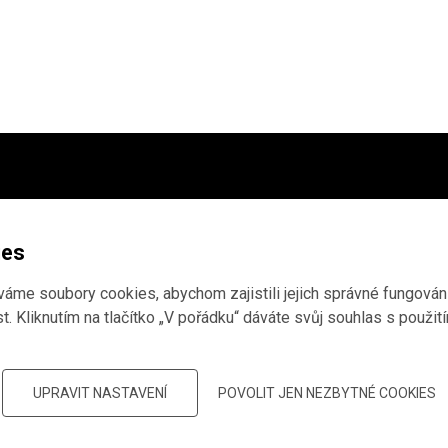
ho archivu
,
tudium
ies
me soubory cookies, abychom zajistili jejich správné fungování
. Kliknutím na tlačítko „V pořádku“ dáváte svůj souhlas s použit
 děkujeme, že
UPRAVIT NASTAVENÍ
POVOLIT JEN NEZBYTNÉ COOKIES