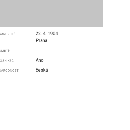
22. 4. 1904
NAROZENÍ:
Praha
ÚMRTÍ:
Ano
ČLEN KSČ:
česká
NÁRODNOST: