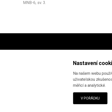
MNB-6, sv. 3.
Projekt ve spolupráci
Národní
Marka Janáče
a
Ústavu pro s
Nastavení cook
totalitních režimů
.
Na našem webu používá
Vývoj webu:
AnFas
.
uživatelskou zkušenost
Pokud jste narazili na chybu,
měřicí a analytické
.
nám o ní
dáte vědět
.
V POŘÁDKU