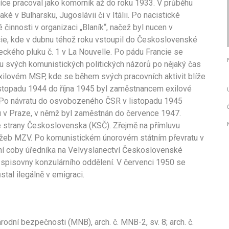
více pracoval jako komorník až do roku 1933. V průběhu
ké v Bulharsku, Jugoslávii či v Itálii. Po nacistické
činnosti v organizaci „Blaník“, načež byl nucen v
cie, kde v dubnu téhož roku vstoupil do Československé
eleckého pluku č. 1 v La Nouvelle. Po pádu Francie se
dku svých komunistických politických názorů po nějaký čas
xilovém MSP, kde se během svých pracovních aktivit blíže
stopadu 1944 do října 1945 byl zaměstnancem exilové
. Po návratu do osvobozeného ČSR v listopadu 1945
 v Praze, v němž byl zaměstnán do července 1947.
 strany Československa (KSČ). Zřejmě na přímluvu
lužeb MZV. Po komunistickém únorovém státním převratu v
ání coby úředníka na Velvyslanectví Československé
 spisovny konzulárního oddělení. V červenci 1950 se
tal ilegálně v emigraci.
odní bezpečnosti (MNB), arch. č. MNB-2, sv. 8; arch. č.