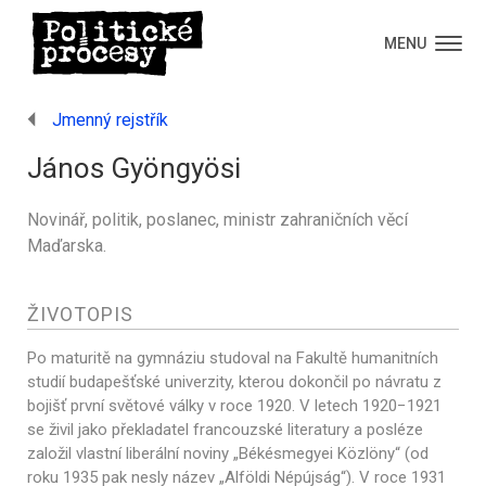
MENU
Jmenný rejstřík
János Gyöngyösi
Novinář, politik, poslanec, ministr zahraničních věcí
Maďarska.
ŽIVOTOPIS
Po maturitě na gymnáziu studoval na Fakultě humanitních
studií budapešťské univerzity, kterou dokončil po návratu z
bojišť první světové války v roce 1920. V letech 1920−1921
se živil jako překladatel francouzské literatury a posléze
založil vlastní liberální noviny „Békésmegyei Közlöny“ (od
roku 1935 pak nesly název „Alföldi Népújság“). V roce 1931