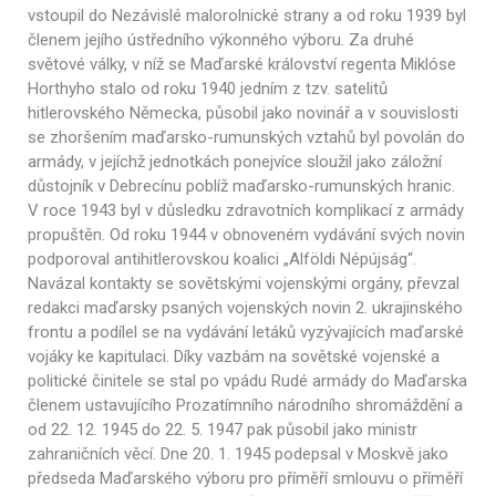
vstoupil do Nezávislé malorolnické strany a od roku 1939 byl
členem jejího ústředního výkonného výboru. Za druhé
světové války, v níž se Maďarské království regenta Miklóse
Horthyho stalo od roku 1940 jedním z tzv. satelitů
hitlerovského Německa, působil jako novinář a v souvislosti
se zhoršením maďarsko-rumunských vztahů byl povolán do
armády, v jejíchž jednotkách ponejvíce sloužil jako záložní
důstojník v Debrecínu poblíž maďarsko-rumunských hranic.
V roce 1943 byl v důsledku zdravotních komplikací z armády
propuštěn. Od roku 1944 v obnoveném vydávání svých novin
podporoval antihitlerovskou koalici „Alföldi Népújság“.
Navázal kontakty se sovětskými vojenskými orgány, převzal
redakci maďarsky psaných vojenských novin 2. ukrajinského
frontu a podílel se na vydávání letáků vyzývajících maďarské
vojáky ke kapitulaci. Díky vazbám na sovětské vojenské a
politické činitele se stal po vpádu Rudé armády do Maďarska
členem ustavujícího Prozatímního národního shromáždění a
od 22. 12. 1945 do 22. 5. 1947 pak působil jako ministr
zahraničních věcí. Dne 20. 1. 1945 podepsal v Moskvě jako
předseda Maďarského výboru pro příměří smlouvu o příměří