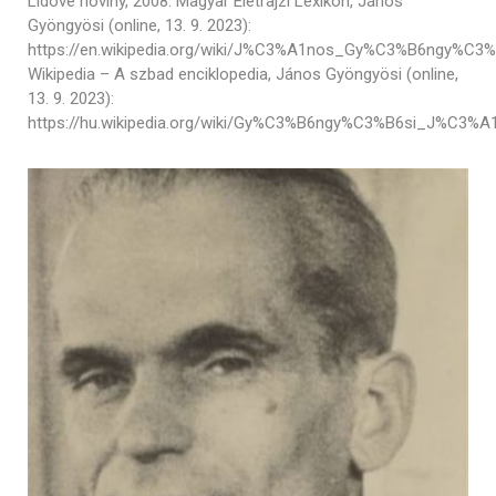
Lidové noviny, 2008. Magyar Életrajzi Lexikon, János
Gyöngyösi (online, 13. 9. 2023):
https://en.wikipedia.org/wiki/J%C3%A1nos_Gy%C3%B6ngy%C3%
Wikipedia – A szbad enciklopedia, János Gyöngyösi (online,
13. 9. 2023):
https://hu.wikipedia.org/wiki/Gy%C3%B6ngy%C3%B6si_J%C3%A1n