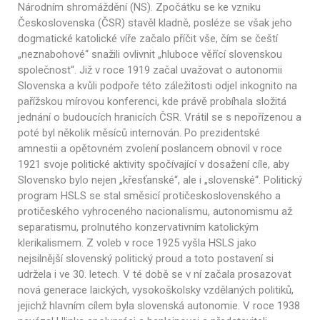
Národním shromáždění (NS). Zpočátku se ke vzniku
Československa (ČSR) stavěl kladně, posléze se však jeho
dogmatické katolické víře začalo příčit vše, čím se čeští
„neznabohové“ snažili ovlivnit „hluboce věřící slovenskou
společnost“. Již v roce 1919 začal uvažovat o autonomii
Slovenska a kvůli podpoře této záležitosti odjel inkognito na
pařížskou mírovou konferenci, kde právě probíhala složitá
jednání o budoucích hranicích ČSR. Vrátil se s nepořízenou a
poté byl několik měsíců internován. Po prezidentské
amnestii a opětovném zvolení poslancem obnovil v roce
1921 svoje politické aktivity spočívající v dosažení cíle, aby
Slovensko bylo nejen „křesťanské“, ale i „slovenské“. Politický
program HSLS se stal směsicí protičeskoslovenského a
protičeského vyhroceného nacionalismu, autonomismu až
separatismu, prolnutého konzervativním katolickým
klerikalismem. Z voleb v roce 1925 vyšla HSLS jako
nejsilnější slovenský politický proud a toto postavení si
udržela i ve 30. letech. V té době se v ní začala prosazovat
nová generace laických, vysokoškolsky vzdělaných politiků,
jejichž hlavním cílem byla slovenská autonomie. V roce 1938