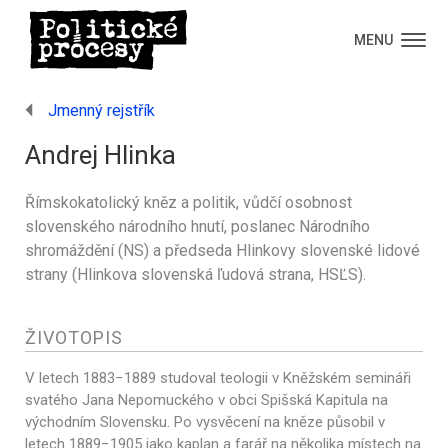
MENU
Jmenný rejstřík
Andrej Hlinka
Římskokatolický kněz a politik, vůdčí osobnost
slovenského národního hnutí, poslanec Národního
shromáždění (NS) a předseda Hlinkovy slovenské lidové
strany (Hlinkova slovenská ľudová strana, HSĽS).
ŽIVOTOPIS
V letech 1883−1889 studoval teologii v Kněžském semináři
svatého Jana Nepomuckého v obci Spišská Kapitula na
východním Slovensku. Po vysvěcení na kněze působil v
letech 1889−1905 jako kaplan a farář na několika místech na