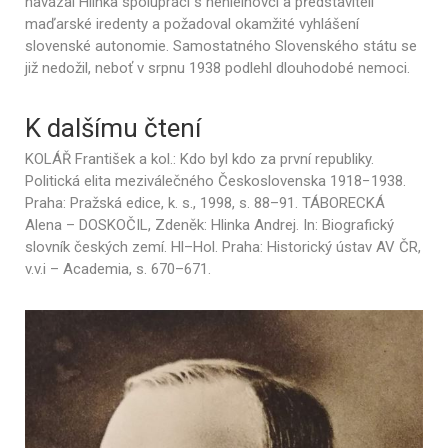
navázal Hlinka spolupráci s henleinovci a představiteli
maďarské iredenty a požadoval okamžité vyhlášení
slovenské autonomie. Samostatného Slovenského státu se
již nedožil, neboť v srpnu 1938 podlehl dlouhodobé nemoci.
K dalšímu čtení
KOLÁŘ František a kol.: Kdo byl kdo za první republiky.
Politická elita meziválečného Československa 1918−1938.
Praha: Pražská edice, k. s., 1998, s. 88–91. TÁBORECKÁ
Alena – DOSKOČIL, Zdeněk: Hlinka Andrej. In: Biografický
slovník českých zemí. Hl–Hol. Praha: Historický ústav AV ČR,
v.v.i – Academia, s. 670–671.