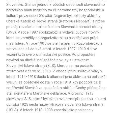
Slovensku. Stal se jednou z vůdčích osobností slovenského
národního hnutí majícího za cíl národnostní, hospodářské a
kulturní povznesení Slováků. Nejprve byl politicky aktivní v
uherské Katolické lidové straně (Katolikus Néppárt), s níž se
později rozešel a stal se členem Slovenské národní strany
(SNS). V roce 1897 spoluzaložil a vydával Ľudové noviny,
které se zaměřily na organizátorskou a vzdělávací práci
mezi lidem. V roce 1905 se stal farářem v Ružomberoku a
setrval zde až do své smrti. V letech 1907−1910 dlel ve
vězení kvůli své protimaďarské politice. Po propuštění
navázal na dřívější neúspěšné pokusy s ustavením
Slovenské lidové strany (SLS), kterou se mu podařilo
zformovat v červenci 1913. V období první světové války v
letech 1914−1918 došlo k utlumení jeho aktivit a na politické
výsluní se opětovně dostal v roce 1918, kdy podpořil další
směřování Slováků ve společném státě s Čechy, přičemž se
stal signatářem Martinské deklarace. V prosinci 1918
aktivizoval SLS, jejímž byl až do své smrti předsedou, a která
od roku 1925 nesla název Hlinkova slovenská lidová strana
(HSLS). V letech 1918−1938 zasedal jako poslanec v