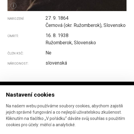
i
27. 9. 1864
NAROZENÍ:
Černová (okr. Ružomberok), Slovensko
16. 8. 1938
ÚMRTÍ:
Ružomberok, Slovensko
Ne
ČLEN KSČ:
slovenská
NÁRODNOST:
Nastavení cookies
Na našem webu používáme soubory cookies, abychom zajistili
jejich správné fungování a co nejlepší uživatelskou zkušenost.
Projekt ve spolupráci
Národního archivu
, Marka
Kliknutím na tlačítko „V pořádku“ dáváte svůj souhlas s použitím
Janáče
a
Ústavu pro studium totalitních režimů
.
cookies pro účely:
měřicí a analytické
.
Vývoj webu:
AnFas
.