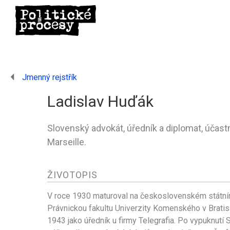
Jmenný rejstřík
Ladislav Huďák
Slovenský advokát, úředník a diplomat, účas
Marseille.
ŽIVOTOPIS
V roce 1930 maturoval na československém státní
Právnickou fakultu Univerzity Komenského v Bratisl
1943 jako úředník u firmy Telegrafia. Po vypuknut