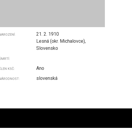
21. 2. 1910
NAROZENÍ:
Lesná (okr. Michalovce),
Slovensko
ÚMRTÍ:
Ano
ČLEN KSČ:
slovenská
NÁRODNOST: