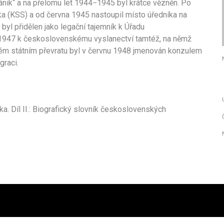
ánik“ a na přelomu let 1944−1945 byl krátce vězněn. Po
a (KSS) a od června 1945 nastoupil místo úředníka na
 byl přidělen jako legační tajemník k Úřadu
 1947 k československému vyslanectví tamtéž, na němž
ém státním převratu byl v červnu 1948 jmenován konzulem
graci.
. Díl II.: Biografický slovník československých