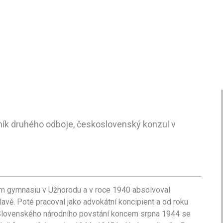
tník druhého odboje, československý konzul v
m gymnasiu v Užhorodu a v roce 1940 absolvoval
avě. Poté pracoval jako advokátní koncipient a od roku
í Slovenského národního povstání koncem srpna 1944 se