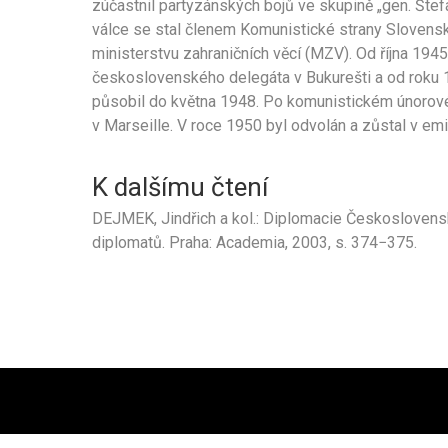
zúčastnil partyzánských bojů ve skupině „gen. Štef
válce se stal členem Komunistické strany Slovensk
ministerstvu zahraničních věcí (MZV). Od října 1945
československého delegáta v Bukurešti a od roku
působil do května 1948. Po komunistickém únorov
v Marseille. V roce 1950 byl odvolán a zůstal v emi
K dalšímu čtení
DEJMEK, Jindřich a kol.: Diplomacie Československa
diplomatů. Praha: Academia, 2003, s. 374−375.