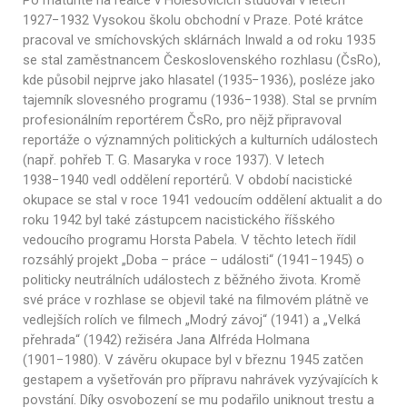
Po maturitě na reálce v Holešovicích studoval v letech
1927−1932 Vysokou školu obchodní v Praze. Poté krátce
pracoval ve smíchovských sklárnách Inwald a od roku 1935
se stal zaměstnancem Československého rozhlasu (ČsRo),
kde působil nejprve jako hlasatel (1935−1936), posléze jako
tajemník slovesného programu (1936−1938). Stal se prvním
profesionálním reportérem ČsRo, pro nějž připravoval
reportáže o významných politických a kulturních událostech
(např. pohřeb T. G. Masaryka v roce 1937). V letech
1938−1940 vedl oddělení reportérů. V období nacistické
okupace se stal v roce 1941 vedoucím oddělení aktualit a do
roku 1942 byl také zástupcem nacistického říšského
vedoucího programu Horsta Pabela. V těchto letech řídil
rozsáhlý projekt „Doba – práce – události“ (1941−1945) o
politicky neutrálních událostech z běžného života. Kromě
své práce v rozhlase se objevil také na filmovém plátně ve
vedlejších rolích ve filmech „Modrý závoj“ (1941) a „Velká
přehrada“ (1942) režiséra Jana Alfréda Holmana
(1901−1980). V závěru okupace byl v březnu 1945 zatčen
gestapem a vyšetřován pro přípravu nahrávek vyzývajících k
povstání. Díky osvobození se mu podařilo uniknout trestu a