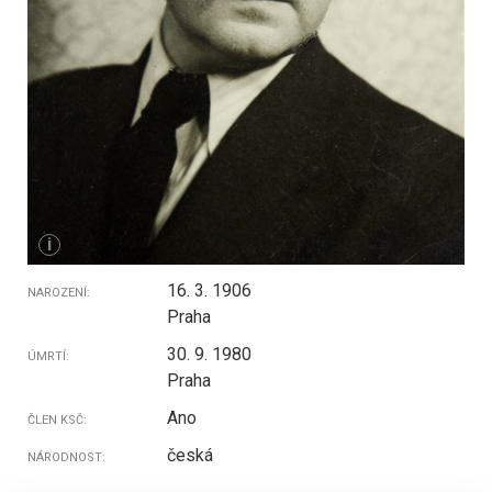
i
16. 3. 1906
NAROZENÍ:
Praha
30. 9. 1980
ÚMRTÍ:
Praha
Ano
ČLEN KSČ:
česká
NÁRODNOST: