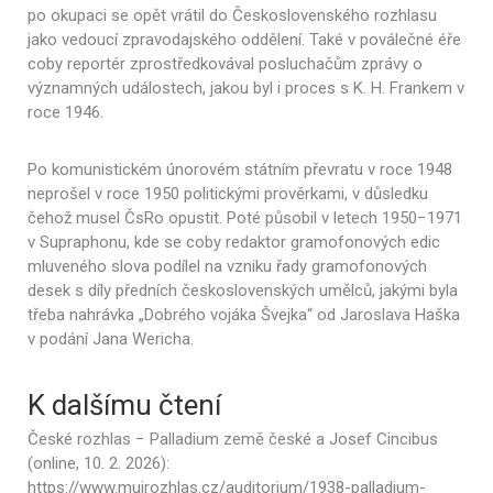
po okupaci se opět vrátil do Československého rozhlasu
jako vedoucí zpravodajského oddělení. Také v poválečné éře
coby reportér zprostředkovával posluchačům zprávy o
významných událostech, jakou byl i proces s K. H. Frankem v
roce 1946.
Po komunistickém únorovém státním převratu v roce 1948
neprošel v roce 1950 politickými prověrkami, v důsledku
čehož musel ČsRo opustit. Poté působil v letech 1950−1971
v Supraphonu, kde se coby redaktor gramofonových edic
mluveného slova podílel na vzniku řady gramofonových
desek s díly předních československých umělců, jakými byla
třeba nahrávka „Dobrého vojáka Švejka“ od Jaroslava Haška
v podání Jana Wericha.
K dalšímu čtení
České rozhlas − Palladium země české a Josef Cincibus
(online, 10. 2. 2026):
https://www.mujrozhlas.cz/auditorium/1938-palladium-