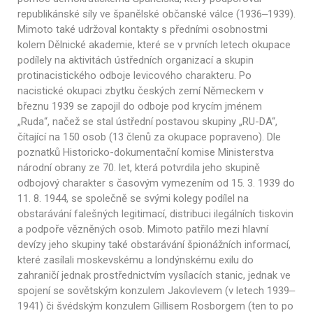
republikánské síly ve španělské občanské válce (1936‒1939).
Mimoto také udržoval kontakty s předními osobnostmi
kolem Dělnické akademie, které se v prvních letech okupace
podílely na aktivitách ústředních organizací a skupin
protinacistického odboje levicového charakteru. Po
nacistické okupaci zbytku českých zemí Německem v
březnu 1939 se zapojil do odboje pod krycím jménem
„Ruda“, načež se stal ústřední postavou skupiny „RU-DA“,
čítající na 150 osob (13 členů za okupace popraveno). Dle
poznatků Historicko-dokumentační komise Ministerstva
národní obrany ze 70. let, která potvrdila jeho skupině
odbojový charakter s časovým vymezením od 15. 3. 1939 do
11. 8. 1944, se společně se svými kolegy podílel na
obstarávání falešných legitimací, distribuci ilegálních tiskovin
a podpoře vězněných osob. Mimoto patřilo mezi hlavní
devízy jeho skupiny také obstarávání špionážních informací,
které zasílali moskevskému a londýnskému exilu do
zahraničí jednak prostřednictvím vysílacích stanic, jednak ve
spojení se sovětským konzulem Jakovlevem (v letech 1939‒
1941) či švédským konzulem Gillisem Rosborgem (ten to po