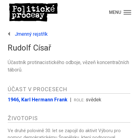
MENU
Jmenný rejstřík
Rudolf Císař
Účastník protinacistického odboje, vězeň koncentračních
táborů.
ÚČAST V PROCESECH
1946, Karl Hermann Frank
|
svědek
ROLE:
ŽIVOTOPIS
Ve druhé polovině 30. let se zapojil do aktivit Výboru pro
pomoc demokratickému Španělsku, který podporoval