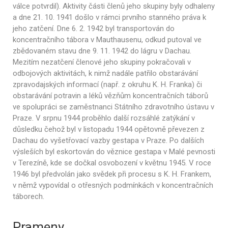
válce potvrdil). Aktivity části členů jeho skupiny byly odhaleny
a dne 21. 10. 1941 došlo v rámci prvního stanného práva k
jeho zatčení. Dne 6. 2. 1942 byl transportován do
koncentračního tábora v Mauthausenu, odkud putoval ve
zbědovaném stavu dne 9. 11. 1942 do lágru v Dachau.
Mezitím nezatčení členové jeho skupiny pokračovali v
odbojových aktivitách, k nimž nadále patřilo obstarávání
zpravodajských informací (např. z okruhu K. H. Franka) či
obstarávání potravin a léků vězňům koncentračních táborů
ve spolupráci se zaměstnanci Státního zdravotního ústavu v
Praze. V srpnu 1944 proběhlo další rozsáhlé zatýkání v
důsledku čehož byl v listopadu 1944 opětovně převezen z
Dachau do vyšetřovací vazby gestapa v Praze. Po dalších
výsleších byl eskortován do věznice gestapa v Malé pevnosti
v Terezíně, kde se dočkal osvobození v květnu 1945. V roce
1946 byl předvolán jako svědek při procesu s K. H. Frankem,
v němž vypovídal o otřesných podmínkách v koncentračních
táborech.
Prameny