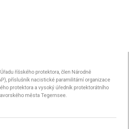
a Úřadu říšského protektora, člen Národně
), příslušník nacistické paramilitární organizace
kého protektora a vysoký úředník protektorátního
a bavorského města Tegernsee.