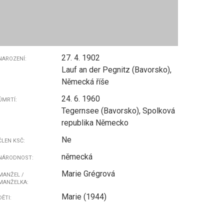
27. 4. 1902
NAROZENÍ:
Lauf an der Pegnitz (Bavorsko),
Německá říše
24. 6. 1960
ÚMRTÍ:
Tegernsee (Bavorsko), Spolková
republika Německo
Ne
ČLEN KSČ:
německá
NÁRODNOST:
Marie Grégrová
MANŽEL /
MANŽELKA:
Marie (1944)
DĚTI: