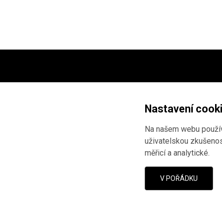
Projekt ve spolupráci
Národní
Marka Janáče
a
Ústavu pro s
Nastavení cook
totalitních režimů
.
Na našem webu používá
Vývoj webu:
AnFas
.
uživatelskou zkušenost
Pokud jste narazili na chybu,
měřicí a analytické
.
nám o ní
dáte vědět
.
V POŘÁDKU