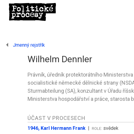
Jmenný rejstřík
Wilhelm Dennler
Právník, úředník protektorátního Ministerstv
socialistické německé dělnické strany (NSDAP
Sturmabteilung (SA), konzultant v Úřadu říšs
Ministerstva hospodářství a práce, starost
ÚČAST V PROCESECH
1946, Karl Hermann Frank
|
svědek
ROLE: