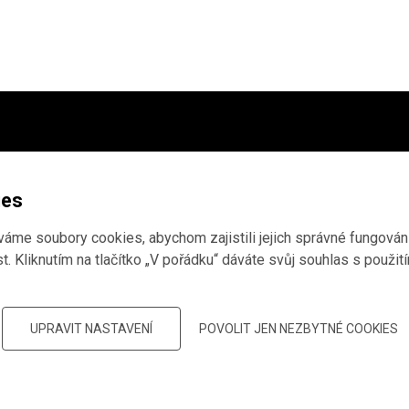
ho archivu
,
tudium
ies
me soubory cookies, abychom zajistili jejich správné fungování
. Kliknutím na tlačítko „V pořádku“ dáváte svůj souhlas s použit
 děkujeme, že
UPRAVIT NASTAVENÍ
POVOLIT JEN NEZBYTNÉ COOKIES