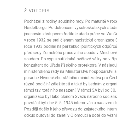
ŽIVOTOPIS
Pocházel z rodiny soudního rady. Po maturitě v roc
Heidelbergu. Po dokončení vysokoškolských studií 
jmenován zástupcem ředitele úřadu práce ve Weiße
v roce 1932 se stal členem nacistické organizace S
roce 1933 podílel na perzekuci politických odpůrc
předsedy Zemského pracovního soudu v Mnichově,
soudem. Po vypuknutí druhé světové války se v říjn
konzultant do Úřadu říšského protektora. V následuj
ministerského rady na Ministerstvu hospodářství 
poradce Německého státního ministerstva pro Čechy
různé sociální záležitosti a také byl jedním z orga
rámci tzv. totálního nasazení. V rámci SA byl od 3
organizace byl také členem Svazu národně sociali
povstání byl dne 5. 5. 1945 internován a nasazen 
Později došlo k jeho převozu do zajateckého inter
odkud putoval do zajetí v Olomouci a poté do vězni