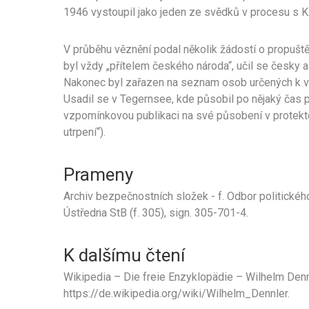
1946 vystoupil jako jeden ze svědků v procesu s K
V průběhu věznění podal několik žádostí o propuště
byl vždy „přítelem českého národa“, učil se česky 
Nakonec byl zařazen na seznam osob určených k v
Usadil se v Tegernsee, kde působil po nějaký čas p
vzpomínkovou publikaci na své působení v protek
utrpení“).
Prameny
Archiv bezpečnostních složek - f. Odbor politickéh
Ústředna StB (f. 305), sign. 305-701-4.
K dalšímu čtení
Wikipedia – Die freie Enzyklopädie – Wilhelm Dennle
https://de.wikipedia.org/wiki/Wilhelm_Dennler.