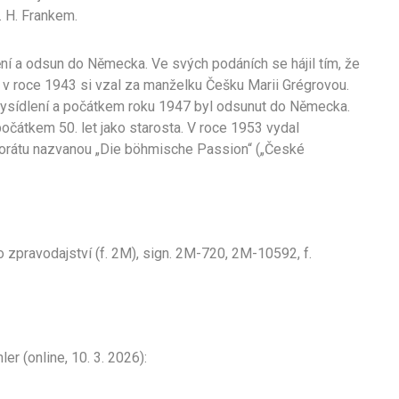
. H. Frankem.
ní a odsun do Německa. Ve svých podáních se hájil tím, že
a v roce 1943 si vzal za manželku Češku Marii Grégrovou.
ysídlení a počátkem roku 1947 byl odsunut do Německa.
očátkem 50. let jako starosta. V roce 1953 vydal
torátu nazvanou „Die böhmische Passion“ („České
o zpravodajství (f. 2M), sign. 2M-720, 2M-10592, f.
r (online, 10. 3. 2026):