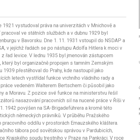
e 1921 vystudoval práva na univerzitách v Mnichově a
pracoval ve státních službách a v dubnu 1929 byl
nburgu v Bavorsku. Dne 1. 11. 1931 vstoupil do NSDAP a
A, v jejíchž řadách se po nástupu Adolfa Hitlera k moci v
ů z řad levice. V lednu 1935 byl jmenován zástupcem
 který byl organizačně propojen s tamním Zemským
u 1939 přestěhoval do Prahy, kde nastoupil jako
ících letech vystřídal funkce vrchního vládního rady a
a práce vedeném Walterem Bertschem či působil jako
 a Moravu. Z pozice své funkce na ministerstvu řešil
nizátorů nasazování pracovních sil na nucené práce v Říši v
0. 1. 1942 povýšen na SA-Brigadeführera a kromě této
stických německých právníků. V průběhu Pražského
do pracovního oddílu v prostorách Emauzského kláštera.
načního tábora pod sovětskou správou v Pardubicích,
ce Krajského soudu trestního v Praze na Pankráci. V roce