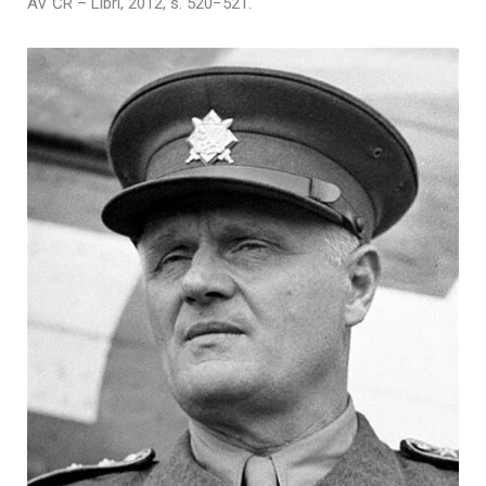
AV ČR – Libri, 2012, s. 520−521.