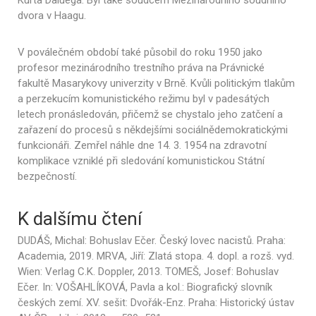
Kurta Daluega. Byl také soudcem Mezinárodního soudního
dvora v Haagu.
V poválečném období také působil do roku 1950 jako
profesor mezinárodního trestního práva na Právnické
fakultě Masarykovy univerzity v Brně. Kvůli politickým tlakům
a perzekucím komunistického režimu byl v padesátých
letech pronásledován, přičemž se chystalo jeho zatčení a
zařazení do procesů s někdejšími sociálnědemokratickými
funkcionáři. Zemřel náhle dne 14. 3. 1954 na zdravotní
komplikace vzniklé při sledování komunistickou Státní
bezpečností.
K dalšímu čtení
DUDÁŠ, Michal: Bohuslav Ečer. Český lovec nacistů. Praha:
Academia, 2019. MRVA, Jiří: Zlatá stopa. 4. dopl. a rozš. vyd.
Wien: Verlag C.K. Doppler, 2013. TOMEŠ, Josef: Bohuslav
Ečer. In: VOŠAHLÍKOVÁ, Pavla a kol.: Biografický slovník
českých zemí. XV. sešit: Dvořák-Enz. Praha: Historický ústav