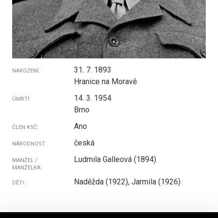
i
31. 7. 1893
NAROZENÍ:
Hranice na Moravě
14. 3. 1954
ÚMRTÍ:
Brno
Ano
ČLEN KSČ:
česká
NÁRODNOST:
Ludmila Galleová (1894)
MANŽEL /
MANŽELKA:
Naděžda (1922), Jarmila (1926)
DĚTI: