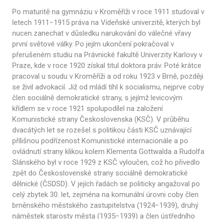
Po maturitě na gymnáziu v Kroměříži v roce 1911 studoval v
letech 1911−1915 práva na Vídeňské univerzitě, kterých byl
nucen zanechat v důsledku narukování do válečné vřavy
první světové války. Po jejím ukončení pokračoval v
přerušeném studiu na Právnické fakultě Univerzity Karlovy v
Praze, kde v roce 1920 získal titul doktora práv. Poté krátce
pracoval u soudu v Kroměříži a od roku 1923 v Brně, později
se živil advokacií. Již od mládí tíhl k socialismu, nejprve coby
člen sociálně demokratické strany, s jejímž levicovým
křídlem se v roce 1921 spolupodílel na založení
Komunistické strany Československa (KSČ). V průběhu
dvacátých let se rozešel s politikou části KSČ uznávající
přílišnou podřízenost Komunistické internacionále a po
ovládnutí strany klikou kolem Klementa Gottwalda a Rudolfa
Slánského byl v roce 1929 z KSČ vyloučen, což ho přivedlo
zpět do Československé strany sociálně demokratické
dělnické (ČSDSD). V jejích řadách se politicky angažoval po
celý zbytek 30. let, zejména na komunální úrovni coby člen
brněnského městského zastupitelstva (1924−1939), druhý
náměstek starosty města (1935−1939) a člen ústředního