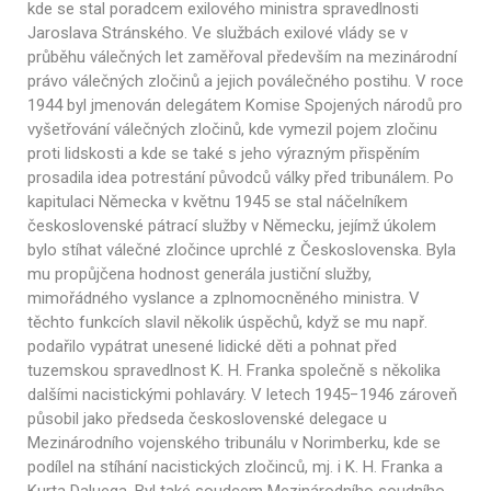
kde se stal poradcem exilového ministra spravedlnosti
Jaroslava Stránského. Ve službách exilové vlády se v
průběhu válečných let zaměřoval především na mezinárodní
právo válečných zločinů a jejich poválečného postihu. V roce
1944 byl jmenován delegátem Komise Spojených národů pro
vyšetřování válečných zločinů, kde vymezil pojem zločinu
proti lidskosti a kde se také s jeho výrazným přispěním
prosadila idea potrestání původců války před tribunálem. Po
kapitulaci Německa v květnu 1945 se stal náčelníkem
československé pátrací služby v Německu, jejímž úkolem
bylo stíhat válečné zločince uprchlé z Československa. Byla
mu propůjčena hodnost generála justiční služby,
mimořádného vyslance a zplnomocněného ministra. V
těchto funkcích slavil několik úspěchů, když se mu např.
podařilo vypátrat unesené lidické děti a pohnat před
tuzemskou spravedlnost K. H. Franka společně s několika
dalšími nacistickými pohlaváry. V letech 1945−1946 zároveň
působil jako předseda československé delegace u
Mezinárodního vojenského tribunálu v Norimberku, kde se
podílel na stíhání nacistických zločinců, mj. i K. H. Franka a