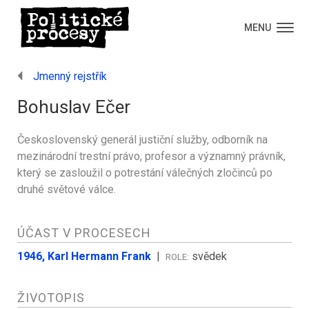
MENU
Jmenný rejstřík
Bohuslav Ečer
Československý generál justiční služby, odborník na
mezinárodní trestní právo, profesor a významný právník,
který se zasloužil o potrestání válečných zločinců po
druhé světové válce.
ÚČAST V PROCESECH
1946, Karl Hermann Frank
|
svědek
ROLE:
ŽIVOTOPIS