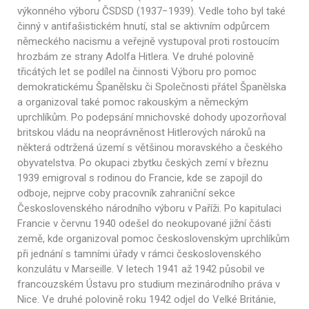
výkonného výboru ČSDSD (1937−1939). Vedle toho byl také
činný v antifašistickém hnutí, stal se aktivním odpůrcem
německého nacismu a veřejně vystupoval proti rostoucím
hrozbám ze strany Adolfa Hitlera. Ve druhé polovině
třicátých let se podílel na činnosti Výboru pro pomoc
demokratickému Španělsku či Společnosti přátel Španělska
a organizoval také pomoc rakouským a německým
uprchlíkům. Po podepsání mnichovské dohody upozorňoval
britskou vládu na neoprávněnost Hitlerových nároků na
některá odtržená území s většinou moravského a českého
obyvatelstva. Po okupaci zbytku českých zemí v březnu
1939 emigroval s rodinou do Francie, kde se zapojil do
odboje, nejprve coby pracovník zahraniční sekce
Československého národního výboru v Paříži. Po kapitulaci
Francie v červnu 1940 odešel do neokupované jižní části
země, kde organizoval pomoc československým uprchlíkům
při jednání s tamními úřady v rámci československého
konzulátu v Marseille. V letech 1941 až 1942 působil ve
francouzském Ústavu pro studium mezinárodního práva v
Nice. Ve druhé polovině roku 1942 odjel do Velké Británie,