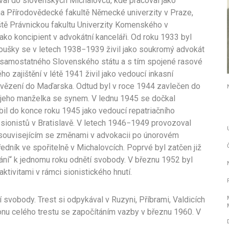
al do slovenských Michalovců, kde pracoval jako
 na Přírodovědecké fakultě Německé univerzity v Praze,
eště Právnickou fakultu Univerzity Komenského v
jako koncipient v advokátní kanceláři. Od roku 1933 byl
zkoušky se v letech 1938−1939 živil jako soukromý advokát
í samostatného Slovenského státu a s tím spojené rasové
 zajištění v létě 1941 živil jako vedoucí inkasní
 vězení do Maďarska. Odtud byl v roce 1944 zavlečen do
a jeho manželka se synem. V lednu 1945 se dočkal
l do konce roku 1945 jako vedoucí repatriačního
 sionistů v Bratislavě. V letech 1946−1949 provozoval
í souvisejícím se změnami v advokacii po únorovém
edník ve spořitelně v Michalovcích. Poprvé byl zatčen již
ání“ k jednomu roku odnětí svobody. V březnu 1952 byl
tivitami v rámci sionistického hnutí.
svobody. Trest si odpykával v Ruzyni, Příbrami, Valdicích
onu celého trestu se započítáním vazby v březnu 1960. V