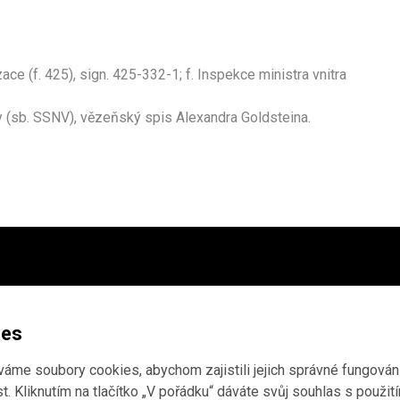
ce (f. 425), sign. 425-332-1; f. Inspekce ministra vnitra
y (sb. SSNV), vězeňský spis Alexandra Goldsteina.
ho archivu
,
tudium
ies
me soubory cookies, abychom zajistili jejich správné fungování
. Kliknutím na tlačítko „V pořádku“ dáváte svůj souhlas s použit