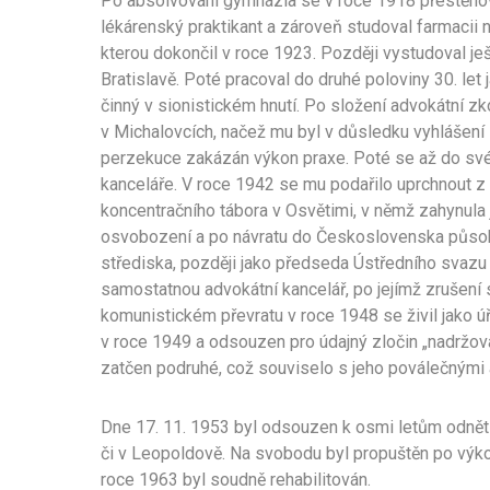
Po absolvování gymnázia se v roce 1918 přestěhov
lékárenský praktikant a zároveň studoval farmacii
kterou dokončil v roce 1923. Později vystudoval j
Bratislavě. Poté pracoval do druhé poloviny 30. let 
činný v sionistickém hnutí. Po složení advokátní 
v Michalovcích, načež mu byl v důsledku vyhlášen
perzekuce zakázán výkon praxe. Poté se až do svého
kanceláře. V roce 1942 se mu podařilo uprchnout z
koncentračního tábora v Osvětimi, v němž zahynul
osvobození a po návratu do Československa působi
střediska, později jako předseda Ústředního svazu
samostatnou advokátní kancelář, po jejímž zrušen
komunistickém převratu v roce 1948 se živil jako úř
v roce 1949 a odsouzen pro údajný zločin „nadržov
zatčen podruhé, což souviselo s jeho poválečnými ak
Dne 17. 11. 1953 byl odsouzen k osmi letům odnětí 
či v Leopoldově. Na svobodu byl propuštěn po výk
roce 1963 byl soudně rehabilitován.