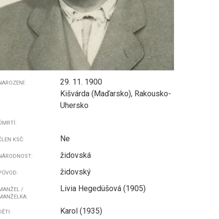
i
29. 11. 1900
NAROZENÍ:
Kišvárda (Maďarsko), Rakousko-
Uhersko
ÚMRTÍ:
Ne
ČLEN KSČ:
židovská
NÁRODNOST:
židovský
PŮVOD:
Livia Hegedüšová (1905)
MANŽEL /
MANŽELKA:
Karol (1935)
DĚTI: