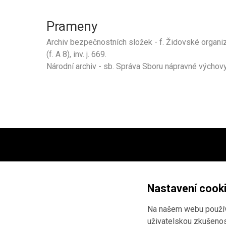
Prameny
Archiv bezpečnostních složek - f. Židovské organiza
(f. A 8), inv. j. 669.
Národní archiv - sb. Správa Sboru nápravné výchov
Projekt ve spolupráci
Národní
Marka Janáče
a
Ústavu pro s
Nastavení cook
totalitních režimů
.
Na našem webu používá
Vývoj webu:
AnFas
.
uživatelskou zkušenost