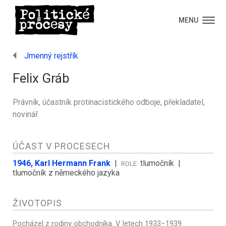
MENU
Jmenný rejstřík
Felix Gráb
Právník, účastník protinacistického odboje, překladatel,
novinář.
ÚČAST V PROCESECH
1946, Karl Hermann Frank
|
tlumočník
|
ROLE:
tlumočník z německého jazyka
ŽIVOTOPIS
Pocházel z rodiny obchodníka. V letech 1933−1939