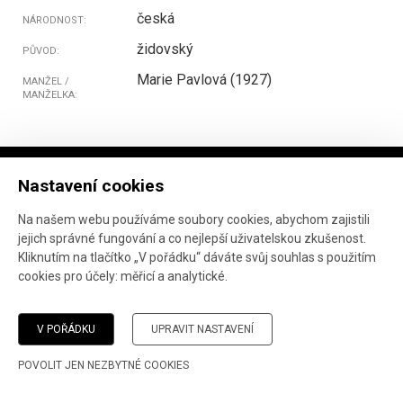
česká
NÁRODNOST:
židovský
PŮVOD:
Marie Pavlová (1927)
MANŽEL /
MANŽELKA:
Nastavení cookies
Na našem webu používáme soubory cookies, abychom zajistili
jejich správné fungování a co nejlepší uživatelskou zkušenost.
Projekt ve spolupráci
Národního archivu
, Marka
Kliknutím na tlačítko „V pořádku“ dáváte svůj souhlas s použitím
Janáče
a
Ústavu pro studium totalitních režimů
.
cookies pro účely:
měřicí a analytické
.
Vývoj webu:
AnFas
.
Pokud jste narazili na chybu, děkujeme, že nám o ní
dáte
V POŘÁDKU
UPRAVIT NASTAVENÍ
vědět
.
POVOLIT JEN NEZBYTNÉ COOKIES