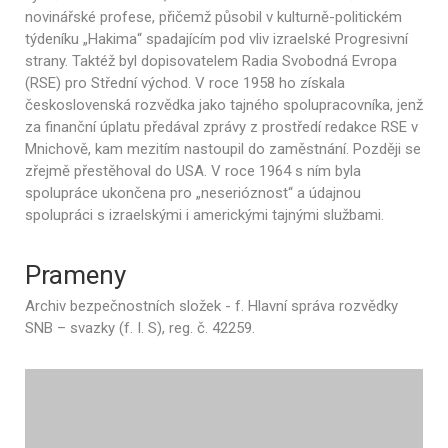
novinářské profese, přičemž působil v kulturně-politickém
týdeníku „Hakima“ spadajícím pod vliv izraelské Progresivní
strany. Taktéž byl dopisovatelem Radia Svobodná Evropa
(RSE) pro Střední východ. V roce 1958 ho získala
československá rozvědka jako tajného spolupracovníka, jenž
za finanční úplatu předával zprávy z prostředí redakce RSE v
Mnichově, kam mezitím nastoupil do zaměstnání. Později se
zřejmě přestěhoval do USA. V roce 1964 s ním byla
spolupráce ukončena pro „neserióznost“ a údajnou
spolupráci s izraelskými i americkými tajnými službami.
Prameny
Archiv bezpečnostních složek - f. Hlavní správa rozvědky
SNB – svazky (f. I. S), reg. č. 42259.