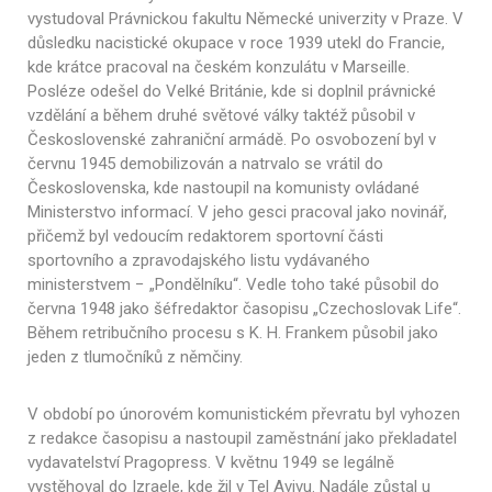
vystudoval Právnickou fakultu Německé univerzity v Praze. V
důsledku nacistické okupace v roce 1939 utekl do Francie,
kde krátce pracoval na českém konzulátu v Marseille.
Posléze odešel do Velké Británie, kde si doplnil právnické
vzdělání a během druhé světové války taktéž působil v
Československé zahraniční armádě. Po osvobození byl v
červnu 1945 demobilizován a natrvalo se vrátil do
Československa, kde nastoupil na komunisty ovládané
Ministerstvo informací. V jeho gesci pracoval jako novinář,
přičemž byl vedoucím redaktorem sportovní části
sportovního a zpravodajského listu vydávaného
ministerstvem − „Pondělníku“. Vedle toho také působil do
června 1948 jako šéfredaktor časopisu „Czechoslovak Life“.
Během retribučního procesu s K. H. Frankem působil jako
jeden z tlumočníků z němčiny.
V období po únorovém komunistickém převratu byl vyhozen
z redakce časopisu a nastoupil zaměstnání jako překladatel
vydavatelství Pragopress. V květnu 1949 se legálně
vystěhoval do Izraele, kde žil v Tel Avivu. Nadále zůstal u