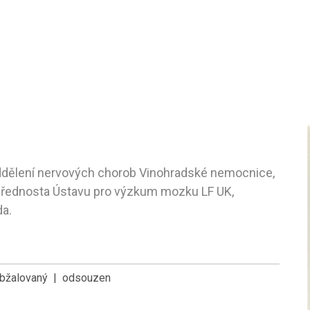
oddělení nervových chorob Vinohradské nemocnice,
přednosta Ústavu pro výzkum mozku LF UK,
da.
bžalovaný
| odsouzen