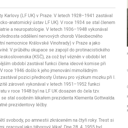
ty Karlovy (LF UK) v Praze. V letech 1928–1941 zastával
gicko-anatomický ústav LF UK). V roce 1934 se stal členem
iatrie a neuropatologie. V letech 1936–1948 vykonával
o přednosta oddělení nervových chorob Všeobecného
ltní nemocnice Královské Vinohrady) v Praze a jako
víně. V průběhu okupace se zapojil do protinacistického
 Československa (KSČ), za což byl vězněn v období let
ějším období zastával funkci člena ideové komise při
 V roce 1946 došlo k jeho jmenování mimořádným
zastával pozici přednosty Ústavu pro výzkum mozku při I.
zitě zároveň vykonával v letech 1951–1952 funkci
atu v roce 1948 byl na LF UK dosazen do čela tzv.
1 se stal osobním lékařem prezidenta Klementa Gottwalda.
tné prezidentovy léčby.
ětí svobody, po amnestii zkráceném na čtyři roky. Trest si
. pracoval jako táborový lékař. Dne 28. 4. 1955 byl