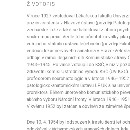
ŽIVOTOPIS
V roce 1927 vystudoval Lékařskou fakultu Univerzi
pozici asistenta v Hlavově ústavu (později Patolo
zednářské lóže a také se habilitoval z oboru psych
soukromou praxi. Vedle toho působil za války jak
veřejného státního ústavu léčebného (později Faku
vedoucí lékař nervového sanatoria v Praze-Velesla
odboje v rámci ilegálních sítí Komunistické strany
1943–1945. Po válce vstoupil do KSČ, v níž v pozd
zdravotní komisi Ústředního výboru KSČ (ÚV KSČ).
profesorem neurohistologie a v letech 1946–1952 
patologicko-anatomickém ústavu LF UK a na univer
prorektora. Během únorového komunistického převr
akčního výboru Národní fronty. V letech 1946–195
V květnu 1952 byl zatčen a obviněn ze záměrné špa
Dne 10. 4. 1954 byl odsouzen k trestu šesti let odn
odpykával v jáchymovských uranových dolech, kde mj