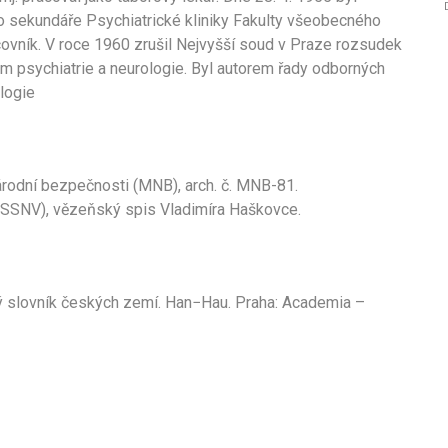
 sekundáře Psychiatrické kliniky Fakulty všeobecného
covník. V roce 1960 zrušil Nejvyšší soud v Praze rozsudek
m psychiatrie a neurologie. Byl autorem řady odborných
ologie
árodní bezpečnosti (MNB), arch. č. MNB-81.
 (SSNV), vězeňský spis Vladimíra Haškovce.
ký slovník českých zemí. Han−Hau. Praha: Academia –