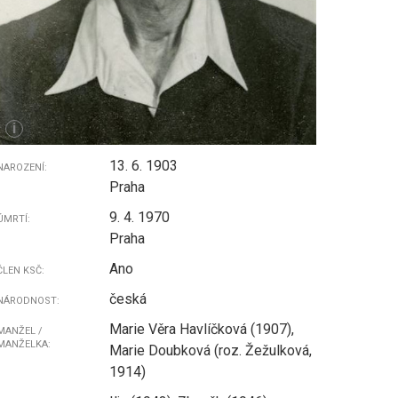
i
13. 6. 1903
NAROZENÍ:
Praha
9. 4. 1970
ÚMRTÍ:
Praha
Ano
ČLEN KSČ:
česká
NÁRODNOST:
Marie Věra Havlíčková (1907),
MANŽEL /
MANŽELKA:
Marie Doubková (roz. Žežulková,
1914)