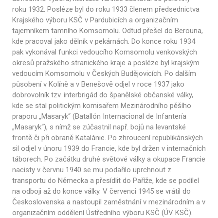
roku 1932. Posléze byl do roku 1933 členem předsednictva
Krajského výboru KSČ v Pardubicích a organizačním
tajemníkem tamního Komsomolu. Odtud přešel do Berouna,
kde pracoval jako dělník v pekárnách. Do konce roku 1934
pak vykonával funkci vedoucího Komsomolu venkovských
okresů pražského stranického kraje a posléze byl krajským
vedoucím Komsomolu v Českých Budějovicích. Po dalším
působení v Kolíně a v Benešově odjel v roce 1937 jako
dobrovolník tzv. interbrigád do španělské občanské války,
kde se stal politickým komisařem Mezinárodního pěšího
praporu „Masaryk“ (Batallón Internacional de Infantería
„Masaryk“), s nímž se zúčastnil např. bojů na levantské
frontě či při obraně Katalánie. Po zhroucení republikánských
sil odjel v únoru 1939 do Francie, kde byl držen v internačních
táborech. Po začátku druhé světové války a okupace Francie
nacisty v červnu 1940 se mu podařilo uprchnout z
transportu do Německa a přesídlit do Paříže, kde se podílel
na odboji až do konce války. V červenci 1945 se vrátil do
Československa a nastoupil zaměstnání v mezinárodním a v
organizačním oddělení Ústředního výboru KSČ (ÚV KSČ).