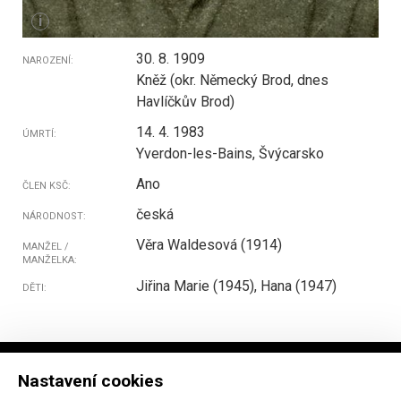
i
30. 8. 1909
NAROZENÍ:
Kněž (okr. Německý Brod, dnes
Havlíčkův Brod)
14. 4. 1983
ÚMRTÍ:
Yverdon-les-Bains, Švýcarsko
Ano
ČLEN KSČ:
česká
NÁRODNOST:
Věra Waldesová (1914)
MANŽEL /
MANŽELKA:
Jiřina Marie (1945), Hana (1947)
DĚTI:
Nastavení cookies