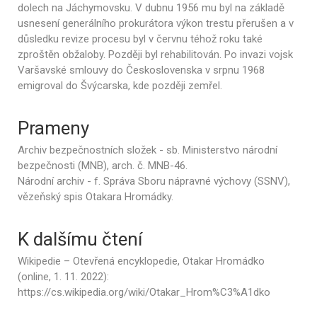
dolech na Jáchymovsku. V dubnu 1956 mu byl na základě
usnesení generálního prokurátora výkon trestu přerušen a v
důsledku revize procesu byl v červnu téhož roku také
zproštěn obžaloby. Později byl rehabilitován. Po invazi vojsk
Varšavské smlouvy do Československa v srpnu 1968
emigroval do Švýcarska, kde později zemřel.
Prameny
Archiv bezpečnostních složek - sb. Ministerstvo národní
bezpečnosti (MNB), arch. č. MNB-46.
Národní archiv - f. Správa Sboru nápravné výchovy (SSNV),
vězeňský spis Otakara Hromádky.
K dalšímu čtení
Wikipedie – Otevřená encyklopedie, Otakar Hromádko
(online, 1. 11. 2022):
https://cs.wikipedia.org/wiki/Otakar_Hrom%C3%A1dko