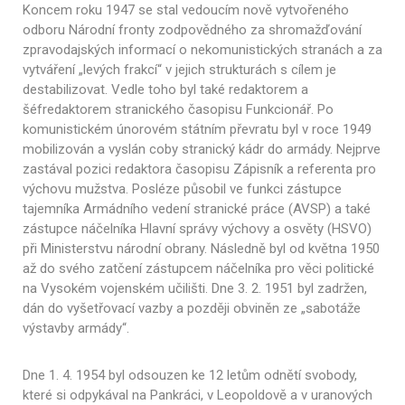
Koncem roku 1947 se stal vedoucím nově vytvořeného
odboru Národní fronty zodpovědného za shromažďování
zpravodajských informací o nekomunistických stranách a za
vytváření „levých frakcí“ v jejich strukturách s cílem je
destabilizovat. Vedle toho byl také redaktorem a
šéfredaktorem stranického časopisu Funkcionář. Po
komunistickém únorovém státním převratu byl v roce 1949
mobilizován a vyslán coby stranický kádr do armády. Nejprve
zastával pozici redaktora časopisu Zápisník a referenta pro
výchovu mužstva. Posléze působil ve funkci zástupce
tajemníka Armádního vedení stranické práce (AVSP) a také
zástupce náčelníka Hlavní správy výchovy a osvěty (HSVO)
při Ministerstvu národní obrany. Následně byl od května 1950
až do svého zatčení zástupcem náčelníka pro věci politické
na Vysokém vojenském učilišti. Dne 3. 2. 1951 byl zadržen,
dán do vyšetřovací vazby a později obviněn ze „sabotáže
výstavby armády“.
Dne 1. 4. 1954 byl odsouzen ke 12 letům odnětí svobody,
které si odpykával na Pankráci, v Leopoldově a v uranových