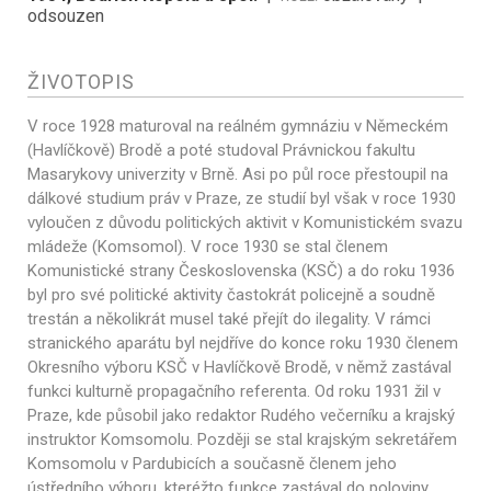
odsouzen
ŽIVOTOPIS
V roce 1928 maturoval na reálném gymnáziu v Německém
(Havlíčkově) Brodě a poté studoval Právnickou fakultu
Masarykovy univerzity v Brně. Asi po půl roce přestoupil na
dálkové studium práv v Praze, ze studií byl však v roce 1930
vyloučen z důvodu politických aktivit v Komunistickém svazu
mládeže (Komsomol). V roce 1930 se stal členem
Komunistické strany Československa (KSČ) a do roku 1936
byl pro své politické aktivity častokrát policejně a soudně
trestán a několikrát musel také přejít do ilegality. V rámci
stranického aparátu byl nejdříve do konce roku 1930 členem
Okresního výboru KSČ v Havlíčkově Brodě, v němž zastával
funkci kulturně propagačního referenta. Od roku 1931 žil v
Praze, kde působil jako redaktor Rudého večerníku a krajský
instruktor Komsomolu. Později se stal krajským sekretářem
Komsomolu v Pardubicích a současně členem jeho
ústředního výboru, kteréžto funkce zastával do poloviny