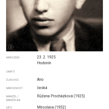
i
23. 2. 1925
NAROZENÍ:
Hodonín
ÚMRTÍ:
Ano
ČLEN KSČ:
česká
NÁRODNOST:
Růžena Procházková (1925)
MANŽEL /
MANŽELKA:
Miroslava (1952)
DĚTI: