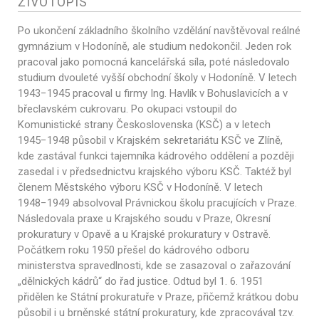
ŽIVOTOPIS
Po ukončení základního školního vzdělání navštěvoval reálné
gymnázium v Hodoníně, ale studium nedokončil. Jeden rok
pracoval jako pomocná kancelářská síla, poté následovalo
studium dvouleté vyšší obchodní školy v Hodoníně. V letech
1943−1945 pracoval u firmy Ing. Havlík v Bohuslavicích a v
břeclavském cukrovaru. Po okupaci vstoupil do
Komunistické strany Československa (KSČ) a v letech
1945−1948 působil v Krajském sekretariátu KSČ ve Zlíně,
kde zastával funkci tajemníka kádrového oddělení a později
zasedal i v předsednictvu krajského výboru KSČ. Taktéž byl
členem Městského výboru KSČ v Hodoníně. V letech
1948−1949 absolvoval Právnickou školu pracujících v Praze.
Následovala praxe u Krajského soudu v Praze, Okresní
prokuratury v Opavě a u Krajské prokuratury v Ostravě.
Počátkem roku 1950 přešel do kádrového odboru
ministerstva spravedlnosti, kde se zasazoval o zařazování
„dělnických kádrů“ do řad justice. Odtud byl 1. 6. 1951
přidělen ke Státní prokuratuře v Praze, přičemž krátkou dobu
působil i u brněnské státní prokuratury, kde zpracovával tzv.