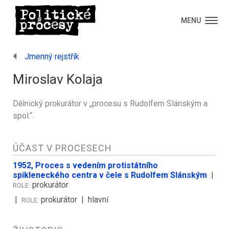
MENU
Jmenný rejstřík
Miroslav Kolaja
Dělnický prokurátor v „procesu s Rudolfem Slánským a
spol.“.
ÚČAST V PROCESECH
1952, Proces s vedením protistátního
spikleneckého centra v čele s Rudolfem Slánským
|
prokurátor
ROLE:
|
prokurátor
| hlavní
ROLE: