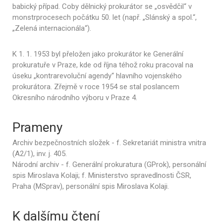
babický případ. Coby dělnický prokurátor se „osvědčil“ v
monstrprocesech počátku 50. let (např. „Slánský a spol.“,
„Zelená internacionála“).
K 1. 1. 1953 byl přeložen jako prokurátor ke Generální
prokuratuře v Praze, kde od října téhož roku pracoval na
úseku „kontrarevoluční agendy“ hlavního vojenského
prokurátora. Zřejmě v roce 1954 se stal poslancem
Okresního národního výboru v Praze 4.
Prameny
Archiv bezpečnostních složek - f. Sekretariát ministra vnitra
(A2/1), inv. j. 405.
Národní archiv - f. Generální prokuratura (GProk), personální
spis Miroslava Kolaji; f. Ministerstvo spravedlnosti ČSR,
Praha (MSprav), personální spis Miroslava Kolaji.
K dalšímu čtení