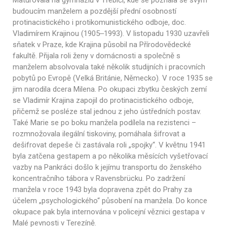
Maturovala na gymnáziu v Třebíči, kde se poznala se svým
budoucím manželem a pozdější přední osobností
protinacistického i protikomunistického odboje, doc.
Vladimírem Krajinou (1905‒1993). V listopadu 1930 uzavřeli
sňatek v Praze, kde Krajina působil na Přírodovědecké
fakultě. Přijala roli ženy v domácnosti a společně s
manželem absolvovala také několik studijních i pracovních
pobytů po Evropě (Velká Británie, Německo). V roce 1935 se
jim narodila dcera Milena. Po okupaci zbytku českých zemí
se Vladimír Krajina zapojil do protinacistického odboje,
přičemž se posléze stal jednou z jeho ústředních postav.
Také Marie se po boku manžela podílela na rezistenci –
rozmnožovala ilegální tiskoviny, pomáhala šifrovat a
dešifrovat depeše či zastávala roli „spojky“. V květnu 1941
byla zatčena gestapem a po několika měsících vyšetřovací
vazby na Pankráci došlo k jejímu transportu do ženského
koncentračního tábora v Ravensbrücku. Po zadržení
manžela v roce 1943 byla dopravena zpět do Prahy za
účelem „psychologického“ působení na manžela. Do konce
okupace pak byla internována v policejní věznici gestapa v
Malé pevnosti v Terezíně.