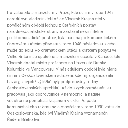
Po válce žila s manželem v Praze, kde se jim v roce 1947
narodil syn Vladimír. Jelikož se Vladimír Krajina stal v
poválečném období jednou z ústředních postav
národněsocialistické strany a zastával nesmiřitelné
protikomunistické postoje, byla nucena po komunistickém
únorovém státním převratu v roce 1948 následovat svého
muže do exilu. Po dramatickém útěku a krátkém pobytu ve
Velké Británii se společně s manželem usadila v Kanadě, kde
Vladimír dostal místo profesora na Univerzitě Britské
Kolumbie ve Vancouveru. V následujícím období byla Marie
činná v Československém sdružení, kde mj. organizovala
bazary, z jejichž výtěžků byly podporovány rodiny
československých uprchlíků. Až do svých osmdesáti let
pracovala jako dobrovolnice v nemocnici a nadále
všestranně pomáhala krajanům v exilu. Po pádu
komunistického režimu se s manželem v roce 1990 vrátili do
Československa, kde byl Vladimír Krajina vyznamenán
Řádem Bílého lva.