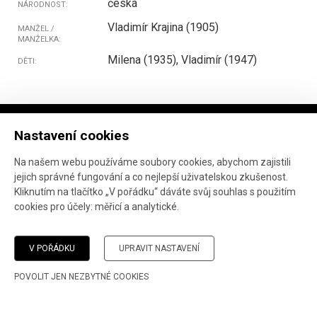
česká
NÁRODNOST:
Vladimír Krajina (1905)
MANŽEL /
MANŽELKA:
Milena (1935), Vladimír (1947)
DĚTI:
Nastavení cookies
Na našem webu používáme soubory cookies, abychom zajistili
jejich správné fungování a co nejlepší uživatelskou zkušenost.
Projekt ve spolupráci
Národního archivu
, Marka
Kliknutím na tlačítko „V pořádku“ dáváte svůj souhlas s použitím
Janáče
a
Ústavu pro studium totalitních režimů
.
cookies pro účely:
měřicí a analytické
.
Vývoj webu:
AnFas
.
Pokud jste narazili na chybu, děkujeme, že nám o ní
dáte
V POŘÁDKU
UPRAVIT NASTAVENÍ
vědět
.
POVOLIT JEN NEZBYTNÉ COOKIES