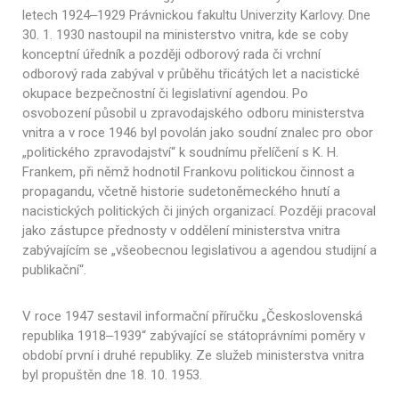
letech 1924‒1929 Právnickou fakultu Univerzity Karlovy. Dne
30. 1. 1930 nastoupil na ministerstvo vnitra, kde se coby
konceptní úředník a později odborový rada či vrchní
odborový rada zabýval v průběhu třicátých let a nacistické
okupace bezpečnostní či legislativní agendou. Po
osvobození působil u zpravodajského odboru ministerstva
vnitra a v roce 1946 byl povolán jako soudní znalec pro obor
„politického zpravodajství“ k soudnímu přelíčení s K. H.
Frankem, při němž hodnotil Frankovu politickou činnost a
propagandu, včetně historie sudetoněmeckého hnutí a
nacistických politických či jiných organizací. Později pracoval
jako zástupce přednosty v oddělení ministerstva vnitra
zabývajícím se „všeobecnou legislativou a agendou studijní a
publikační“.
V roce 1947 sestavil informační příručku „Československá
republika 1918‒1939“ zabývající se státoprávními poměry v
období první i druhé republiky. Ze služeb ministerstva vnitra
byl propuštěn dne 18. 10. 1953.