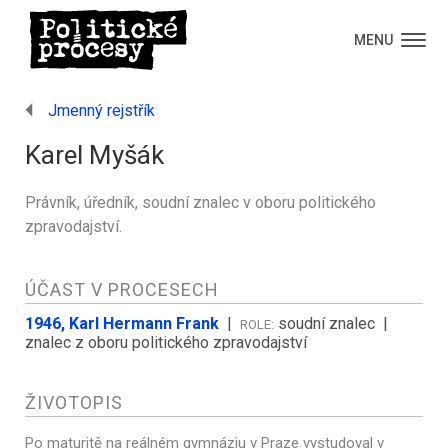
MENU
Jmenný rejstřík
Karel Myšák
Právník, úředník, soudní znalec v oboru politického
zpravodajství.
ÚČAST V PROCESECH
1946, Karl Hermann Frank
|
soudní znalec
|
ROLE:
znalec z oboru politického zpravodajství
ŽIVOTOPIS
Po maturitě na reálném gymnáziu v Praze vystudoval v